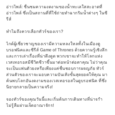
อ่าวไพล์: ชื่นชมความงดงามของน้ำทะเลใสสะอาดที่
อ่าวไพล์ ซึ่งเป็นสถานที่ที่ใช้ถ่ายทำฉากริมน้ำต่างๆ ในซี
รีส์
ทำไมถึงควรเลือกทัวร์ของเรา?
ไกด์ผู้เชี่ยวชาญของเรามีความหลงใหลทั้งในเมืองดู
บรอฟนิคและซีรีส์ Game of Thrones ด้วยความรู้เชิงลึก
และการเล่าเรื่องที่น่าดึงดูด พวกเขาจะทำให้โลกแห่ง
เวสเทอรอสมีชีวิตชีวาขึ้นมาต่อหน้าต่อตาคุณ ไม่ว่าคุณ
จะเป็นแฟนตัวยงหรือเพียงแค่ชื่นชอบการผจญภัย ทัวร์
ส่วนตัวของเราจะมอบความบันเทิงขั้นสุดยอดให้คุณ มา
ค้นพบโลกอันงดงามของเวสเทอรอสในดูบรอฟนิค ที่ซึ่ง
นิยายกลายเป็นความจริง!
จองทัวร์ของคุณวันนี้และเริ่มต้นการเดินทางที่น่าจ1ำ
ไม่รู้ลืมผ่านเจ็ดอาณาจักร!