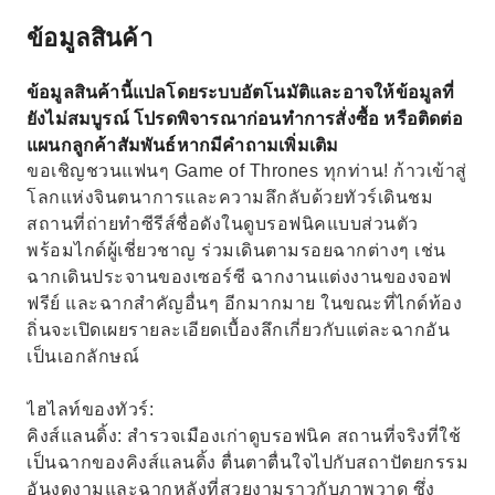
ข้อมูลสินค้า
ข้อมูลสินค้านี้แปลโดยระบบอัตโนมัติและอาจให้ข้อมูลที่
ยังไม่สมบูรณ์ โปรดพิจารณาก่อนทำการสั่งซื้อ หรือติดต่อ
แผนกลูกค้าสัมพันธ์หากมีคำถามเพิ่มเติม
ขอเชิญชวนแฟนๆ Game of Thrones ทุกท่าน! ก้าวเข้าสู่
โลกแห่งจินตนาการและความลึกลับด้วยทัวร์เดินชม
สถานที่ถ่ายทำซีรีส์ชื่อดังในดูบรอฟนิคแบบส่วนตัว
พร้อมไกด์ผู้เชี่ยวชาญ ร่วมเดินตามรอยฉากต่างๆ เช่น
ฉากเดินประจานของเซอร์ซี ฉากงานแต่งงานของจอฟ
ฟรีย์ และฉากสำคัญอื่นๆ อีกมากมาย ในขณะที่ไกด์ท้อง
ถิ่นจะเปิดเผยรายละเอียดเบื้องลึกเกี่ยวกับแต่ละฉากอัน
เป็นเอกลักษณ์
ไฮไลท์ของทัวร์:
คิงส์แลนดิ้ง: สำรวจเมืองเก่าดูบรอฟนิค สถานที่จริงที่ใช้
เป็นฉากของคิงส์แลนดิ้ง ตื่นตาตื่นใจไปกับสถาปัตยกรรม
อันงดงามและฉากหลังที่สวยงามราวกับภาพวาด ซึ่ง