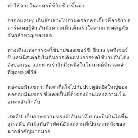
ทำให้ฉากในละครมีชีวิตชีวาขึ้นมา
ตรอกแคบๆ: เดินลัดเลาะไปตามตรอกคดเคี้ยวที่อาร์ยา ส
ตาร์คเคยรู้จัก สัมผัสความตื่นเต้นเร้าใจจากการผจญภัย
อันกล้าหาญของเธอ
ทางเดินแห่งการชดใช้บาปของเซอร์ซี: ยืน ณ จุดที่เซอร์
ซี แลนนิสเตอร์เริ่มต้นการเดินแห่งการชดใช้บาปอันโด่ง
ดังของเธอ และหวนรำลึกถึงหนึ่งในโมเมนต์ที่น่าจดจำ
ที่สุดของซีรีส์
หอคอยมินเซตา: ตื่นตาตื่นใจไปกับประตูอันยิ่งใหญ่ของ
หอคอยมินเซตา ซึ่งเคยเป็นที่ตั้งของบ้านแห่งความเป็น
อมตะอันลึกลับ
เรดคีป: เก็บภาพความทรงจำอันน่าทึ่งขณะปีนบันไดขึ้น
สู่เรดคีป สัมผัสกับทิวทัศน์อันงดงามที่เป็นฉากหลังของ
ฉากสำคัญมากมาย