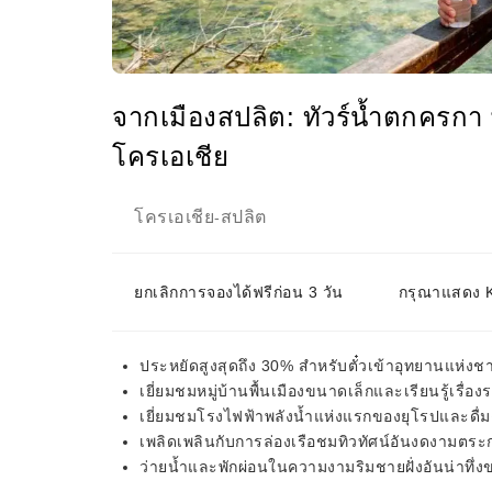
จากเมืองสปลิต: ทัวร์น้ำตกครกา 
โครเอเชีย
โครเอเชีย
สปลิต
-
ยกเลิกการจองได้ฟรีก่อน 3 วัน
กรุณาแสดง KK
ประหยัดสูงสุดถึง 30% สำหรับตั๋วเข้าอุทยานแห่งชาต
เยี่ยมชมหมู่บ้านพื้นเมืองขนาดเล็กและเรียนรู้เรื่
เยี่ยมชมโรงไฟฟ้าพลังน้ำแห่งแรกของยุโรปและดื่มด่
เพลิดเพลินกับการล่องเรือชมทิวทัศน์อันงดงามต
ว่ายน้ำและพักผ่อนในความงามริมชายฝั่งอันน่าทึ่