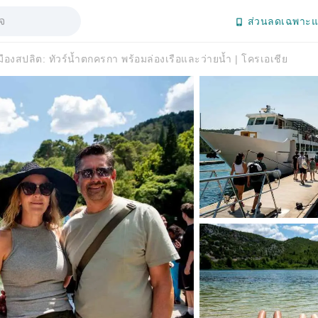
ส่วนลดเฉพาะแ
ืองสปลิต: ทัวร์น้ำตกครกา พร้อมล่องเรือและว่ายน้ำ | โครเอเชีย