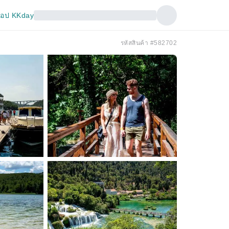
อป KKday
รหัสสินค้า #582702