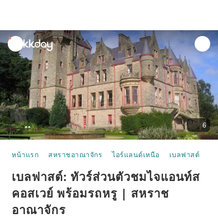
unread
notifications
6
หน้าแรก
สหราชอาณาจักร
ไอร์แลนด์เหนือ
เบลฟาสต์
ทัว
เบลฟาสต์: ทัวร์ส่วนตัวชมไจแอนท์ส
คอสเวย์ พร้อมรถหรู | สหราช
อาณาจักร