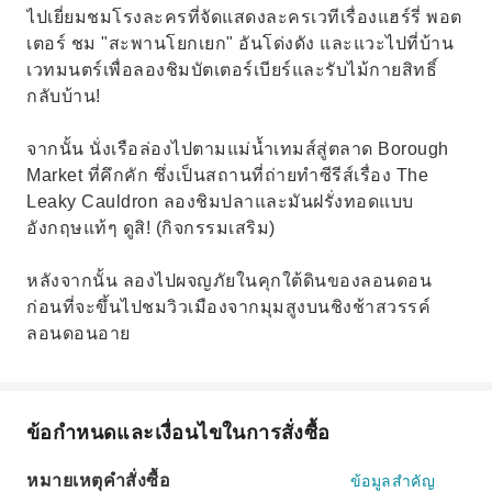
ไปเยี่ยมชมโรงละครที่จัดแสดงละครเวทีเรื่องแฮร์รี่ พอต
เตอร์ ชม "สะพานโยกเยก" อันโด่งดัง และแวะไปที่บ้าน
เวทมนตร์เพื่อลองชิมบัตเตอร์เบียร์และรับไม้กายสิทธิ์
กลับบ้าน!
จากนั้น นั่งเรือล่องไปตามแม่น้ำเทมส์สู่ตลาด Borough
Market ที่คึกคัก ซึ่งเป็นสถานที่ถ่ายทำซีรีส์เรื่อง The
Leaky Cauldron ลองชิมปลาและมันฝรั่งทอดแบบ
อังกฤษแท้ๆ ดูสิ! (กิจกรรมเสริม)
หลังจากนั้น ลองไปผจญภัยในคุกใต้ดินของลอนดอน
ก่อนที่จะขึ้นไปชมวิวเมืองจากมุมสูงบนชิงช้าสวรรค์
ลอนดอนอาย
ข้อกำหนดและเงื่อนไขในการสั่งซื้อ
หมายเหตุคำสั่งซื้อ
ข้อมูลสำคัญ