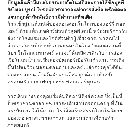
ข้อมูลสินค้านี้แปลโดยระบบอัตโนมัติและอาจให้ข้อมูลที่
เพลิดเพลินกับการล่องเรือในแม่น้ำและลิ้มลองบัต
ยังไม่สมบูรณ์ โปรดพิจารณาก่อนทำการสั่งซื้อ หรือติดต่อ
เตอร์เบียร์ในตำนานที่ House of Spells
แผนกลูกค้าสัมพันธ์หากมีคำถามเพิ่มเติม
สัมผัสประสบการณ์ในคุกใต้ดินของลอนดอน และ
ก้าวเข้าสู่มนต์เสน่ห์ของลอนดอนในโลกของแฮร์รี่ พอต
เหินฟ้าเหนือเมืองบนชิงช้าสวรรค์ลอนดอนอาย!
เตอร์ ด้วยแพ็กเกจทัวร์ส่วนตัวสุดพิเศษนี้ พร้อมบริการรับ
ส่งจากโรงแรมและไกด์ส่วนตัวผู้เชี่ยวชาญ พาคุณไป
สำรวจสถานที่ถ่ายทำภาพยนตร์อันโด่งดังและสถานที่
ลับๆ ในโลกเวทมนตร์ คุณจะได้เพลิดเพลินกับการล่อง
เรือในแม่น้ำและลิ้มลองบัตเตอร์เบียร์ในตำนาน รวมถึง
ขึ้นไปชมวิวบนลอนดอนอายและลงไปสำรวจคุกใต้ดิน
ของลอนดอน เป็นวันพักผ่อนที่สมบูรณ์แบบสำหรับ
ครอบครัวและแฟนๆ แฮร์รี่ พอตเตอร์ทุกคน!
การเดินทางของคุณเริ่มต้นที่สถานีคิงส์ครอส ซึ่งเป็นที่
ตั้งของชานชาลา 9¾ เราจะเดินผ่านตรอกแคบๆ ที่เป็น
แรงบันดาลใจให้เจ.เค. โรว์ลิ่งสร้างสรรค์โลกในนิยาย
ของเธอ ผ่านสะพานเก่าแก่ และชมสถานที่ถ่ายทำ
ภาพยนตร์!