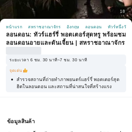
18
หน้าแรก
สหราชอาณาจักร
อังกฤษ
ลอนดอน
ทัวร์หนึ่งวัน
ลอนดอน: ทัวร์แฮร์รี่ พอตเตอร์สุดหรู พร้อมชม
ลอนดอนอายและดันเจี้ยน | สหราชอาณาจักร
ระยะเวลา 6 ชม. 30 นาที~7 ชม. 30 นาที
จุดเด่น
สำรวจสถานที่ถ่ายทำภาพยนตร์แฮร์รี่ พอตเตอร์สุด
ฮิตในลอนดอน และสถานที่น่าสนใจที่สร้างแรง
บันดาลใจ
มาค้นพบเรื่องราวลับๆ เกี่ยวกับโลกเวทมนตร์จาก
ไกด์ท้องถิ่นสุดสนุกของคุณกันเถอะ!
มาชมชานชาลา 9 ¾, โรงหม้อรั่ว, บ้านเวทมนตร์
ข้อมูลสินค้า
และอีกมากมาย!