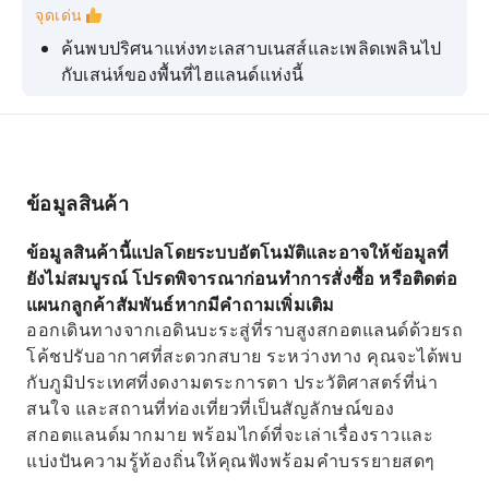
จุดเด่น
ค้นพบปริศนาแห่งทะเลสาบเนสส์และเพลิดเพลินไป
กับเสน่ห์ของพื้นที่ไฮแลนด์แห่งนี้
ตามรอยเท้าของเจมส์ บอนด์และแฮร์รี่ พอตเตอร์ที่
แรนโนช มัวร์และเกลนโค
มาเยี่ยมชม Hairy Coos - มาพบกับวัวพันธุ์ไฮแลนด์
สก็อตแลนด์อันเป็นเอกลักษณ์เหล่านี้ (ไม่รับประกัน
ข้อมูลสินค้า
ว่าจะได้พบเสมอไป)
ข้อมูลสินค้านี้แปลโดยระบบอัตโนมัติและอาจให้ข้อมูลที่
สำรวจหมู่บ้านพิตลอครีอันมีเสน่ห์ และแวะรับ
ยังไม่สมบูรณ์ โปรดพิจารณาก่อนทำการสั่งซื้อ หรือติดต่อ
ประทานอาหารว่างสักหน่อย
แผนกลูกค้าสัมพันธ์หากมีคำถามเพิ่มเติม
เลือกกิจกรรมเพิ่มเติม: ล่องเรือ, ทัวร์โรงกลั่น หรือ
ออกเดินทางจากเอดินบะระสู่ที่ราบสูงสกอตแลนด์ด้วยรถ
ล่องเรือชมปราสาท (เลือกตอนจอง)
โค้ชปรับอากาศที่สะดวกสบาย ระหว่างทาง คุณจะได้พบ
กับภูมิประเทศที่งดงามตระการตา ประวัติศาสตร์ที่น่า
สนใจ และสถานที่ท่องเที่ยวที่เป็นสัญลักษณ์ของ
สกอตแลนด์มากมาย พร้อมไกด์ที่จะเล่าเรื่องราวและ
แบ่งปันความรู้ท้องถิ่นให้คุณฟังพร้อมคำบรรยายสดๆ