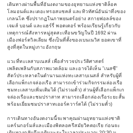
เดินทางผ่านพื้นที่อันงดงามของอุทยานแห่งชาติล็อค
โลมอนด์และเดอะทรอสแซคส์ และทิวทัศน์อันน่าทึ่งของ
เกลนโค ซึ่งปรากฏในภาพยนตร์อย่าง สกายฟอลล์ของ
เจมส์ บอนด์ และแฮร์รี่ พอตเตอร์ พร้อมเรียนรู้เกี่ยวกับ
เหตุการณ์สังหารหมู่สุดสะเทือนขวัญในปี 1692 ผ่าน
เมืองฟอร์ตวิลเลียม ซึ่งเป็นที่ตั้งของเบนเนวิส ยอดเขาที่
สูงที่สุดในหมู่เกาะอังกฤษ
แวะที่ทะเลสาบเนสส์ เพื่อสำรวจประวัติศาสตร์
เพลิดเพลินกับสภาพแวดล้อม และอาจได้เห็น "เนสซี"
สัตว์ประหลาดในตำนานแห่งทะเลสาบเนสส์ สำหรับผู้ที่
เลือกแพ็กเกจล่องเรือ สามารถเข้าร่วมกิจกรรมล่องเรือ
ชมทะเลสาบเพิ่มเติมได้ (ไม่รวมตั๋ว) ส่วนผู้ที่เลือกแพ็กเก
จล่องเรือและชมปราสาท สามารถเลือกล่องเรือระยะสั้น
พร้อมเยี่ยมชมปราสาทเออร์ควาร์ตได้ (ไม่รวมตั๋ว)
การเดินทางอันงดงามนี้จะพาคุณผ่านอุทยานแห่งชาติ
แคร์นกอร์มส์และเมืองพิตลอครีสมัยวิคตอเรีย ก่อนจะ
เดินทางกลับถึงเอดินบะระในเวลาประมาณ 20:30 น.