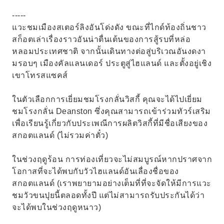
-----
แวะชมเมืองสเตอร์ลิงอันโด่งดัง ขณะที่ไกด์ท้องถิ่นชาว
สก็อตเล่าเรื่องราวอันน่าตื่นเต้นของการสู้รบที่หล่อ
หลอมประเทศชาติ จากนั้นเดินทางต่อสู่บริเวณอันงดงา
มรอบๆ เมืองคัลแลนเดอร์ ประตูสู่ไฮแลนด์ และตั้งอยู่เชิง
เขาโทรสแซคส์
ในตัวเลือกการเยี่ยมชมโรงกลั่นวิสกี้ คุณจะได้ไปเยี่ยม
ชมโรงกลั่น Deanston ซึ่งคุณสามารถเข้าร่วมทัวร์เสริม
เพื่อเรียนรู้เกี่ยวกับประเพณีการผลิตวิสกี้ที่มีชื่อเสียงของ
สกอตแลนด์ (ไม่รวมค่าตั๋ว)
ในช่วงฤดูร้อน การท่องเที่ยวจะไม่สมบูรณ์หากปราศจาก
โอกาสที่จะได้พบกับวัวไฮแลนด์อันเลื่องชื่อของ
สกอตแลนด์ (เราพยายามอย่างเต็มที่ที่จะจัดให้มีการแวะ
ชมวัวขนปุยนี้ตลอดทั้งปี แต่ไม่สามารถรับประกันได้ว่า
จะได้พบในช่วงฤดูหนาว)