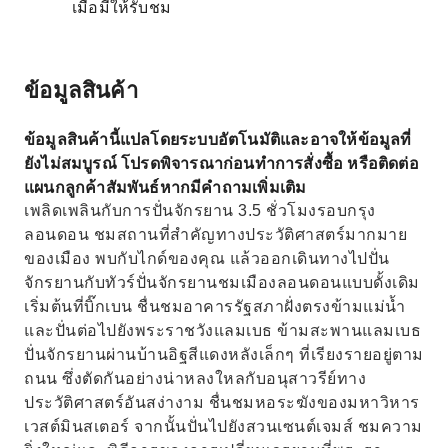
เมื่อมีให้รับชม
ข้อมูลสินค้า
ข้อมูลสินค้านี้แปลโดยระบบอัตโนมัติและอาจให้ข้อมูลที่
ยังไม่สมบูรณ์ โปรดพิจารณาก่อนทำการสั่งซื้อ หรือติดต่อ
แผนกลูกค้าสัมพันธ์หากมีคำถามเพิ่มเติม
เพลิดเพลินกับการปั่นจักรยาน 3.5 ชั่วโมงรอบกรุง
ลอนดอน ชมสถานที่สำคัญทางประวัติศาสตร์มากมาย
ของเมือง พบกับไกด์ของคุณ แล้วออกเดินทางไปปั่น
จักรยานกับทัวร์ปั่นจักรยานชมเมืองลอนดอนแบบดั้งเดิม
เริ่มต้นที่บิ๊กเบน ชื่นชมอาคารรัฐสภาฝั่งตรงข้ามแม่น้ำ
และปั่นต่อไปยังพระราชวังแลมเบธ ข้ามสะพานแลมเบธ
ปั่นจักรยานผ่านบ้านอิฐสีแดงหลังเล็กๆ ที่เรียงรายอยู่ตาม
ถนน ซึ่งตัดกันอย่างน่าหลงใหลกับอนุสาวรีย์ทาง
ประวัติศาสตร์อันสง่างาม ชื่นชมหอระฆังของมหาวิหาร
เวสต์มินสเตอร์ จากนั้นปั่นไปยังสวนเซนต์เจมส์ ชมความ