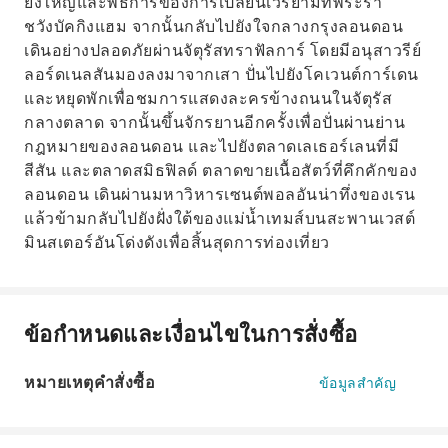
ยิ่งใหญ่และพิธีการของการเปลี่ยนเวรยามที่พระรา
ชวังบัคกิงแฮม จากนั้นกลับไปยังใจกลางกรุงลอนดอน
เดินอย่างปลอดภัยผ่านจัตุรัสทราฟัลการ์ โดยมีอนุสาวรีย์
ลอร์ดเนลสันมองลงมาจากเสา ปั่นไปยังโคเวนต์การ์เดน
และหยุดพักเพื่อชมการแสดงละครข้างถนนในจัตุรัส
กลางตลาด จากนั้นขึ้นจักรยานอีกครั้งเพื่อปั่นผ่านย่าน
กฎหมายของลอนดอน และไปยังตลาดเลเธอร์เลนที่มี
สีสัน และตลาดสมิธฟิลด์ ตลาดขายเนื้อสัตว์ที่คึกคักของ
ลอนดอน เดินผ่านมหาวิหารเซนต์พอลอันน่าทึ่งของเรน
แล้วข้ามกลับไปยังฝั่งใต้ของแม่น้ำเทมส์บนสะพานเวสต์
มินสเตอร์อันโด่งดังเพื่อสิ้นสุดการท่องเที่ยว
ข้อกำหนดและเงื่อนไขในการสั่งซื้อ
หมายเหตุคำสั่งซื้อ
ข้อมูลสำคัญ