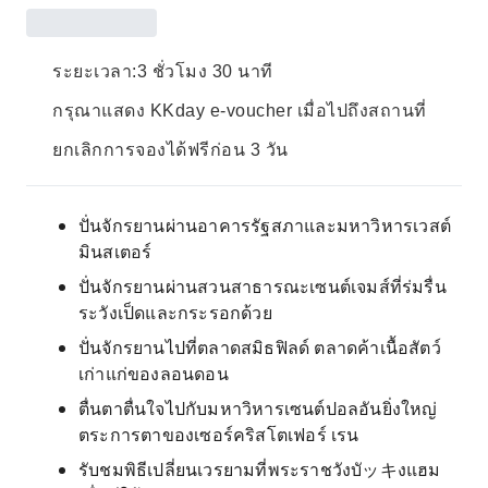
ระยะเวลา:3 ชั่วโมง 30 นาที
กรุณาแสดง KKday e-voucher เมื่อไปถึงสถานที่
ยกเลิกการจองได้ฟรีก่อน 3 วัน
ปั่นจักรยานผ่านอาคารรัฐสภาและมหาวิหารเวสต์
มินสเตอร์
ปั่นจักรยานผ่านสวนสาธารณะเซนต์เจมส์ที่ร่มรื่น
ระวังเป็ดและกระรอกด้วย
ปั่นจักรยานไปที่ตลาดสมิธฟิลด์ ตลาดค้าเนื้อสัตว์
เก่าแก่ของลอนดอน
ตื่นตาตื่นใจไปกับมหาวิหารเซนต์ปอลอันยิ่งใหญ่
ตระการตาของเซอร์คริสโตเฟอร์ เรน
รับชมพิธีเปลี่ยนเวรยามที่พระราชวังบัッキงแฮม