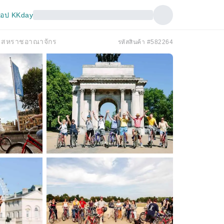
อป KKday
 | สหราชอาณาจักร
รหัสสินค้า #582264