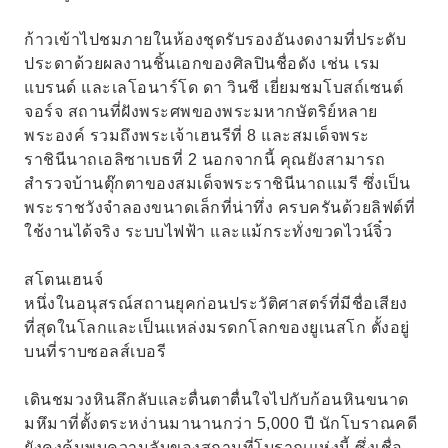
ก้าวเข้าไปชมภายในห้องชุดรับรองอันงดงามที่ประดับ
ประดาด้วยผลงานชิ้นเอกของศิลปินชื่อดัง เช่น เรม
แบรนด์ และเลโอนาร์โด ดา วินชี เยี่ยมชมโบสถ์เซนต์
จอร์จ สถานที่ฝังพระศพของพระมหากษัตริย์หลาย
พระองค์ รวมถึงพระเจ้าเฮนรีที่ 8 และสมเด็จพระ
ราชินีนาถเอลิซาเบธที่ 2 นอกจากนี้ คุณยังสามารถ
สำรวจบ้านตุ๊กตาของสมเด็จพระราชินีนาถแมรี ซึ่งเป็น
พระราชวังจำลองขนาดเล็กที่น่าทึ่ง ครบครันด้วยลิฟต์ที่
ใช้งานได้จริง ระบบไฟฟ้า และแม้กระทั่งขวดไวน์จิ๋ว
สโตนเฮนจ์
หนึ่งในอนุสรณ์สถานยุคก่อนประวัติศาสตร์ที่มีชื่อเสียง
ที่สุดในโลกและเป็นแหล่งมรดกโลกของยูเนสโก ตั้งอยู่
บนที่ราบซอลส์เบอรี
เดินชมวงหินลึกลับและตื่นตาตื่นใจไปกับก้อนหินขนาด
มหึมาที่ตั้งตระหง่านมานานกว่า 5,000 ปี นักโบราณคดี
ยังคงค้นพบความลับของสถานที่โบราณแห่งนี้ ซึ่งเชื่อ