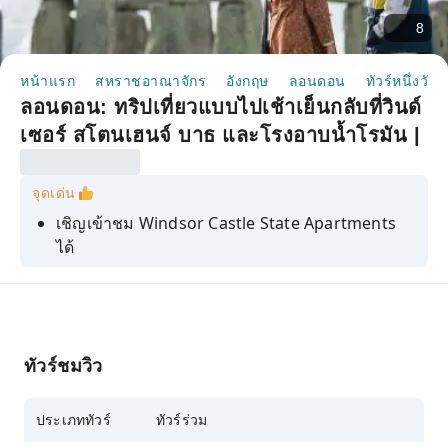
8
หน้าแรก
สหราชอาณาจักร
อังกฤษ
ลอนดอน
ทัวร์หนึ่งวัน
ลอนดอน: ทริปเที่ยวแบบไปเช้าเย็นกลับที่วินด์
เซอร์ สโตนเฮนจ์ บาธ และโรงอาบน้ำโรมัน |
สหราชอาณาจักร
จุดเด่น
เชิญเข้าชม Windsor Castle State Apartments
ได้
เยี่ยมชมโบสถ์เซนต์จอร์จ สถานที่ฝังพระศพของ
พระเจ้าเฮนรีที่ 8 และสมเด็จพระราชินีนาถเอลิซา
เบธที่ 2
ชมสโตนเฮนจ์อันลึกลับ
ทัวร์ชมวิว
ชื่นชมความงดงามของโบสถ์ Bath Abbey และ
สะพาน Pulteney Bridge อันแสนโรแมนติก
ประเภททัวร์
ทัวร์ร่วม
เยี่ยมชมโรงอาบน้ำโรมันและห้องปั๊มน้ำ พร้อมชิม