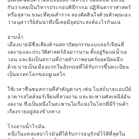
กันว่าเคยเป็นวิหารประกอบพิธีกรรม ปฏิทินดาราศาสตร์
หรือสุสาน ขณะที่คุณสำรวจ ลองตัดสินใจด้วยตัวคุณเอง
ว่าอนุสาวรีย์อันน่าทึ่งนี้เคยมีจุดประสงค์อะไรกันแน่
อาบน้ำ
เมืองบาธมีชื่อเสียงด้านสถาปัตยกรรมแบบจอร์เจียนที่
งดงามและประวัติศาสตร์อันยาวนาน ตั้งอยู่ริมแม่น้ำเอ
วอน และยังเป็นสถานที่ถ่ายทำภาพยนตร์ยอดนิยมอีก
ด้วย บาธเป็นเมืองแรกในอังกฤษที่ได้รับการขึ้นทะเบียน
เป็นมรดกโลกของยูเนสโก
ใช้เวลาชื่นชมสถานที่สำคัญต่างๆ เช่น โบสถ์บาธแอบบีย์
อาคารสไตล์จอร์เจียนที่สวยงาม และสะพานพัลเทนีย์อัน
งดงาม ซึ่งเป็นหนึ่งในสะพานไม่กี่แห่งในโลกที่มีร้านค้า
เรียงรายอยู่สองข้างทาง
โรงอาบน้ำโรมัน
หนึ่งในแหล่งสปาโรมันที่ได้รับการอนุรักษ์ไว้ดีที่สุดใน