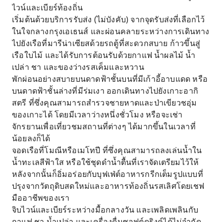
ไวน์และเบียร์ท้องถิ่น
เริ่มต้นด้วยบริการรับส่ง (ไม่บังคับ) จากจุดรับส่งที่เลือกไว้
ในใจกลางกรุงเอเธนส์ และผ่อนคลายระหว่างการเดินทาง
ไปยังเรือที่มารีน่าเซียสด้วยรถตู้ที่สะดวกสบาย ก้าวขึ้นสู่
เรือใบไม้ และได้รับการต้อนรับด้วยกาแฟ น้ำผลไม้ น้ำ
เปล่า ชา และของว่างรสเค็มและหวาน
พักผ่อนอย่างสบายบนดาดฟ้าชั้นบนที่มีเก้าอี้อาบแดด หรือ
บนดาดฟ้าชั้นล่างที่มีร่มเงา ออกเดินทางไปยังเกาะอากิ
สตรี ที่ซึ่งคุณสามารถสำรวจชายหาดและป่าเขียวชอุ่ม
ของเกาะได้ โดยมีเวลาว่างหนึ่งชั่วโมง หรือจะเช่า
จักรยานเพื่อเที่ยวชมสถานที่ต่างๆ ได้มากขึ้นในเวลาที่
น้อยลงก็ได้
จอดเรือที่โมณีหรือเมโทปี ที่ซึ่งคุณสามารถลงเล่นน้ำใน
น้ำทะเลสีฟ้าใส หรือใช้ชุดดำน้ำตื้นที่เราจัดเตรียมไว้ให้
หลังจากนั้นก็อิ่มอร่อยกับบุฟเฟ่ต์อาหารกรีกเต็มรูปแบบที่
ปรุงจากวัตถุดิบสดใหม่และอาหารท้องถิ่นรสเลิศโดยเชฟ
มืออาชีพของเรา
จิบไวน์และเบียร์ระหว่างมื้อกลางวัน และเพลิดเพลินกับ
กาแฟ ชา น้ำเปล่า และเครื่องดื่มซอฟต์ดริงค์ได้ไม่จำกัด