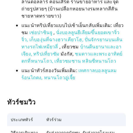
ล้านดอลลาร์ คอนเสิร์ต ร้านขายอาหาร และจุด
ถ่ายรูปสวยๆ (บ้านเปลือกหอยนางรมหลากสีสัน
ชายหาดทรายขาว)
แนะนำทริปเที่ยวแบบไปเช้าเย็นกลับเพิ่มเติม: เที่ยว
ชม
เช่อปาซินจู
,
นั่งบอลลูนฮีเลียมขึ้นยอดเขาจิ่ว
จิ่ว,
เก็บองุ่นที่ฉางฮวาเคียวโฮ,
ปั่นจักรยานบนเส้น
ทางรถไฟเหมียวลี่
, เที่ยวชม
บ้านดีนยานาและอา
เจียง,
ทริปเที่ยวซัม
มังกัส,
ชมดาวและพระอาทิตย์
ตกที่หนานโถว, เที่ยวชมซาน
หลินซีหนานโถว
แนะนำทัวร์สองวันเพิ่มเติม:
เทศกาลบอลลูนลม
ร้อนไถตง,
หนานโถวอู่เจี้ย
ทัวร์ชมวิว
ประเภททัวร์
ทัวร์ร่วม
วิธีการเดินทาง
รับส่งจากจุดนัดพบ, รับส่งจากโรงแรม