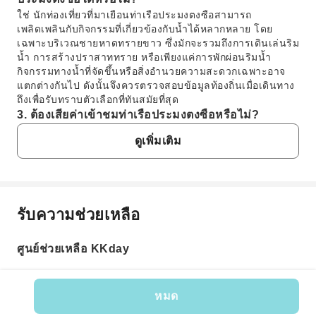
ใช่ นักท่องเที่ยวที่มาเยือนท่าเรือประมงตงซือสามารถ
เพลิดเพลินกับกิจกรรมที่เกี่ยวข้องกับน้ำได้หลากหลาย โดย
เฉพาะบริเวณชายหาดทรายขาว ซึ่งมักจะรวมถึงการเดินเล่นริม
น้ำ การสร้างปราสาททราย หรือเพียงแค่การพักผ่อนริมน้ำ
กิจกรรมทางน้ำที่จัดขึ้นหรือสิ่งอำนวยความสะดวกเฉพาะอาจ
แตกต่างกันไป ดังนั้นจึงควรตรวจสอบข้อมูลท้องถิ่นเมื่อเดินทาง
ถึงเพื่อรับทราบตัวเลือกที่ทันสมัยที่สุด
3. ต้องเสียค่าเข้าชมท่าเรือประมงตงซือหรือไม่?
โดยทั่วไปแล้ว การเข้าชมท่าเรือประมงตงซือโดยไม่มีค่าใช้จ่าย
ดูเพิ่มเติม
ทำให้ผู้เข้าชมสามารถสำรวจพื้นที่สาธารณะ สถาปัตยกรรม
และพื้นที่นันทนาการได้โดยไม่ต้องใช้ตั๋ว อย่างไรก็ตาม งาน
อีเวนต์ คอนเสิร์ต หรือสถานที่ท่องเที่ยวพิเศษบางแห่งภายใน
บริเวณท่าเรือ เช่น โซนบางส่วนของงาน Dongshi Summer
Ocean Event อาจต้องซื้อตั๋วแยกต่างหากสำหรับการเข้าชมหรือ
รับความช่วยเหลือ
เข้าร่วม
คำถามที่พบบ่อย
4. ผู้เข้าร่วมงานสามารถคาดหวังอะไรได้บ้างจากงาน
แสดงพลุทะเลที่ท่าเรือประมงตงซือ?
ศูนย์ช่วยเหลือ KKday
1. แหล่งท่องเที่ยวและกิจกรรมหลักที่ท่าเรือประมง
งานแสดงพลุทะเลที่ท่าเรือประมงตงซือเป็นจุดเด่นสำคัญ โดย
ตงซือมีอะไรบ้าง?
เฉพาะในช่วงงาน Summer Ocean Event ผู้เข้าร่วมสามารถ
ท่าเรือประมงตงซือมีแหล่งท่องเที่ยวหลากหลาย รวมถึง
คาดหวังการแสดงพลุอันงดงามมูลค่าหลายล้านดอลลาร์ที่
หมด
สถาปัตยกรรมธีม "ทะเลอีเจียน 23.5°" ที่เป็นเอกลักษณ์ และ
สว่างไสวไปทั่วท้องฟ้ายามค่ำคืนเหนือทะเล การแสดงพลุที่น่า
รหัสสินค้า: 581668