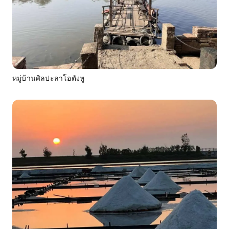
หมู่บ้านศิลปะลาโอตังหู