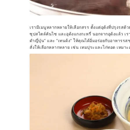
เรามีเมนูหลากหลายให้เลือกสรร ตั้งแต่อุด้งที่ปรุงรสด้
ซุปสไตล์คันไซ และอุด้งแกงกะหรี่ นอกจากอุด้งแล้ว เราย
ดำญี่ปุ่น" และ "เทนด้ง" ให้คุณได้อิ่มอร่อยกับอาห
สั่งให้เลือกหลากหลาย เช่น เทมปุระและไก่ทอด เหมาะอย่