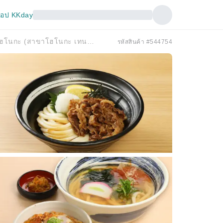
อป KKday
เทนโนจิ/อาเบโนะ จังหวัดโอซาก้า | ดงบุริ โฮโนกะ (สาขาโฮโนกะ เทนโนจิ มิโอะ) | เฉพาะจองที่นั่งเท่านั้น
รหัสสินค้า #544754