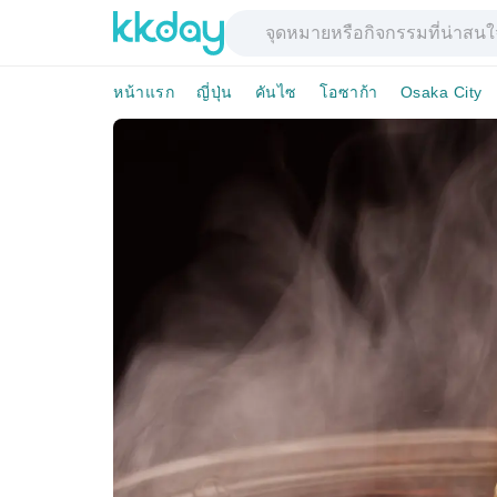
หน้าแรก
ญี่ปุ่น
คันไซ
โอซาก้า
Osaka City