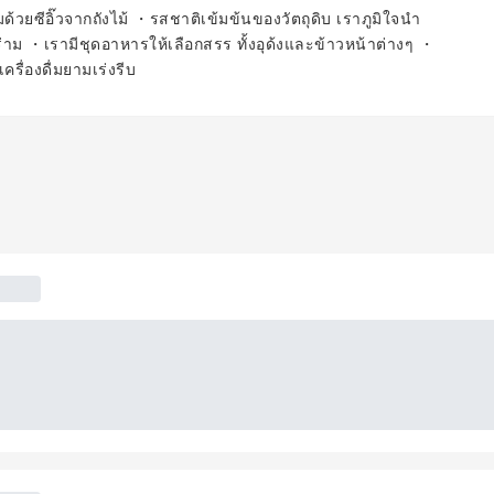
มด้วยซีอิ๊วจากถังไม้ ・รสชาติเข้มข้นของวัตถุดิบ เราภูมิใจนำ
่าม ・เรามีชุดอาหารให้เลือกสรร ทั้งอุด้งและข้าวหน้าต่างๆ ・
รื่องดื่มยามเร่งรีบ