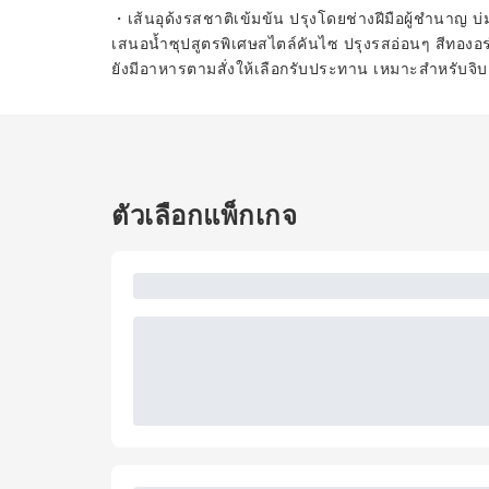
・เส้นอุด้งรสชาติเข้มข้น ปรุงโดยช่างฝีมือผู้ชำนาญ บ่
เสนอน้ำซุปสูตรพิเศษสไตล์คันไซ ปรุงรสอ่อนๆ สีทองอร
ยังมีอาหารตามสั่งให้เลือกรับประทาน เหมาะสำหรับจิบเค
ตัวเลือกแพ็กเกจ