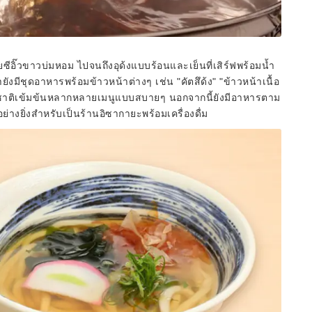
วยซีอิ๊วขาวบ่มหอม ไปจนถึงอุด้งแบบร้อนและเย็นที่เสิร์ฟพร้อมน้ำ
ังมีชุดอาหารพร้อมข้าวหน้าต่างๆ เช่น "คัตสึด้ง" "ข้าวหน้าเนื้อ
ารรสชาติเข้มข้นหลากหลายเมนูแบบสบายๆ นอกจากนี้ยังมีอาหารตาม
างยิ่งสำหรับเป็นร้านอิซากายะพร้อมเครื่องดื่ม