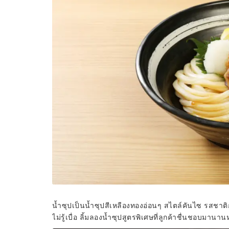
น้ำซุปเป็นน้ำซุปสีเหลืองทองอ่อนๆ สไตล์คันไซ รสชาติกล
ไม่รู้เบื่อ ลิ้มลองน้ำซุปสูตรพิเศษที่ลูกค้าชื่นชอบมาน