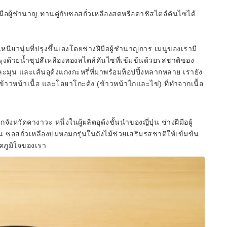
ฝีมือผู้ชำนาญ ทานคู่กับซอสถั่วเหลืองสดหรือดาชิสไตล์คันไซได้
หนียวนุ่มที่ปรุงขึ้นเองโดยช่างฝีมือผู้ชำนาญการ เมนูของเรามี
่ปรุงด้วยน้ำซุปสีเหลืองทองสไตล์คันไซที่เข้มข้นด้วยรสชาติของ
นุ่มละมุน และเส้นอุด้งแกงกะหรี่ที่มาพร้อมท็อปปิ้งหลากหลาย เรายัง
ข้าวหน้าเนื้อ และโอยาโกะด้ง (ข้าวหน้าไก่และไข่) ที่ทำจากเนื้อ
ังหวัดคางาวะ หนึ่งในผู้ผลิตอุด้งชั้นนำของญี่ปุ่น ช่างฝีมือผู้
 ซอสถั่วเหลืองบ่มหอมกรุ่นในถังไม้ช่วยเสริมรสชาติให้เข้มข้น
าคภูมิใจของเรา