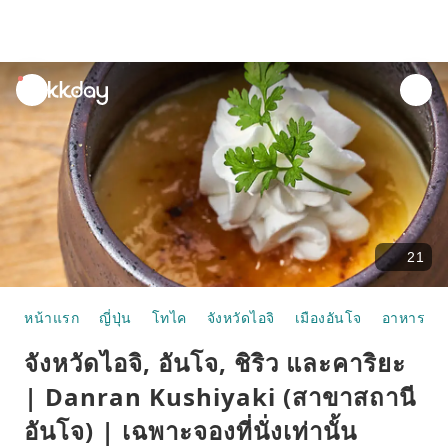
unread
notifications
21
หน้าแรก
ญี่ปุ่น
โทไค
จังหวัดไอจิ
เมืองอันโจ
อาหารและ
จังหวัดไอจิ, อันโจ, ชิริว และคาริยะ
| Danran Kushiyaki (สาขาสถานี
อันโจ) | เฉพาะจองที่นั่งเท่านั้น