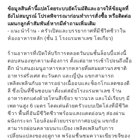
ข้อมูลสินค้านี้แปลโดยระบบอัตโนมัติและอาจให้ข้อมูลที่
ยังไม่สมบูรณ์ โปรดพิจารณาก่อนทำการสั่งซื้อ หรือติดต่อ
แผนกลูกค้าสัมพันธ์หากมีคำถามเพิ่มเติม
- แนะนำร้าน - ครัวเปิดและบรรยากาศที่มีชีวิตชีวาใน
ห้องอาหารหลัก (ชั้น 1 โรงแรมพาเลซ โตเกียว)
ร้านอาหารที่เปิดให้บริการตลอดวันบนชั้นล็อบบี้แห่งนี้
ตอบสนองทุกความต้องการ ตั้งแต่อาหารเช้าไปจนถึงมื้อ
ดึก นำเสนอเมนูอาหารหลากหลายที่ผสมผสานรสชาติ
อาหารฝรั่งเศส ตะวันตก และญี่ปุ่น แขกสามารถ
เพลิดเพลินกับอาหารอย่างเนื้ออบและช็อกโกแลตชองตี
ลี ซึ่งเป็นที่ชื่นชอบมาตั้งแต่สมัยโรงแรมพาเลซ ร้าน
อาหารตกแต่งด้วยโทนสีเขียว ขาวนวล และไม้เรียบๆ มี
เพดานสูง 6 เมตร โดดเด่นด้วยครัวแบบเปิดโล่งที่มีชีวิต
ชีวา พื้นที่อันมีชีวิตชีวาพร้อมแสงแดดอ่อนๆ ส่องผ่าน
ผนังกระจก โอบล้อมด้วยบรรยากาศอบอุ่น แขกยัง
สามารถผ่อนคลายบนระเบียง เพลิดเพลินกับการ
เปลี่ยนแปลงของฤดูกาล พร้อมชื่นชมความเขียวขจีของ