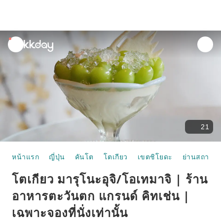
unread
notifications
21
หน้าแรก
ญี่ปุ่น
คันโต
โตเกียว
เขตชิโยดะ
ย่านสถานีโต
โตเกียว มารุโนะอุจิ/โอเทมาจิ | ร้าน
อาหารตะวันตก แกรนด์ คิทเช่น |
เฉพาะจองที่นั่งเท่านั้น