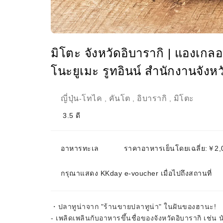
มิโตะ จังหวัดอิบารากิ | แองเก
โนะยูเมะ รูทอินน์ สำนักงานจังหวั
ญี่ปุ่น
โทไค
คันโต
อิบารากิ
มิโตะ
-
,
,
,
3.5
ดี
อาหารทะเล
ราคาอาหารเย็นโดยเฉลี่ย:￥
กรุณาแสดง KKday e-voucher เมื่อไปถึงสถานที่
・ปลาทูน่าจาก "ร้านขายปลาทูน่า" ในฝันของฮานะ!
- เพลิดเพลินกับอาหารขึ้นชื่อของจังหวัดอิบารากิ เช่