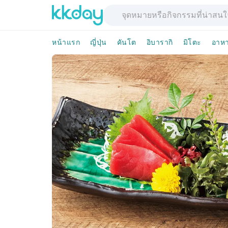
หน้าแรก
ญี่ปุ่น
คันโต
อิบารากิ
มิโตะ
อาห