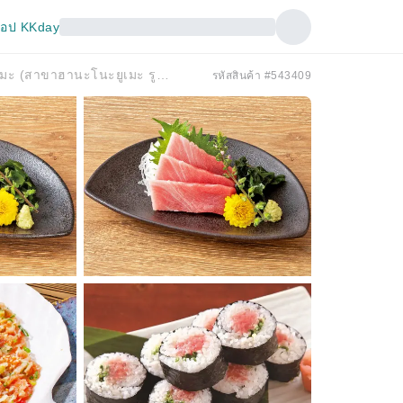
อป KKday
มิโตะ จังหวัดอิบารากิ | แองเกลอร์ฟิช ฮานะโนะยูเมะ (สาขาฮานะโนะยูเมะ รูทอินน์ สำนักงานจังหวัดมิโตะ) | เฉพาะจองที่นั่งเท่านั้น
รหัสสินค้า #543409