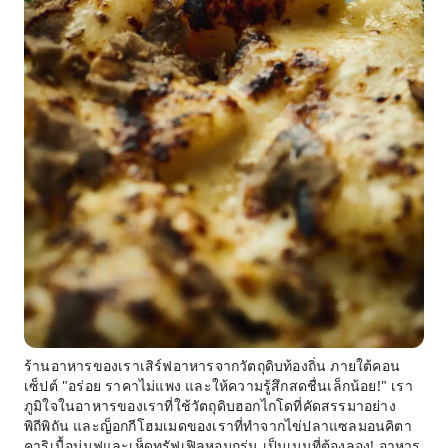
ร้านอาหารของเราเสิร์ฟอาหารจากวัตถุดิบท้องถิ่น ภายใต้คอน
เซ็ปต์ "อร่อย ราคาไม่แพง และให้ความรู้สึกสดชื่นเล็กน้อย!" เรา
ภูมิใจในอาหารของเราที่ใช้วัตถุดิบฮอกไกโดที่คัดสรรมาอย่าง
พิถีพิถัน และญ็อกกีโฮมเมดของเราที่ทำจากไข่ปลาแซลมอนคิตา
คาริเนื้อนุ่มฟูและเห็ดทรัฟเฟิลหอมกรุ่น เป็นเมนูที่ต้องลอง! อาหาร