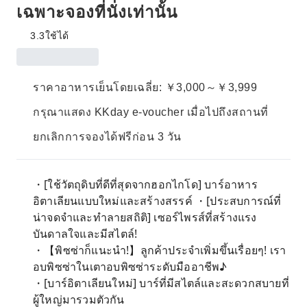
เฉพาะจองที่นั่งเท่านั้น
3.3
ใช้ได้
ราคาอาหารเย็นโดยเฉลี่ย: ￥3,000～￥3,999
กรุณาแสดง KKday e-voucher เมื่อไปถึงสถานที่
ยกเลิกการจองได้ฟรีก่อน 3 วัน
・[ใช้วัตถุดิบที่ดีที่สุดจากฮอกไกโด] บาร์อาหาร
อิตาเลียนแบบใหม่และสร้างสรรค์ ・[ประสบการณ์ที่
น่าจดจำและทำลายสถิติ] เซอร์ไพรส์ที่สร้างแรง
บันดาลใจและมีสไตล์!
・【พิซซ่าก็แนะนำ!】ลูกค้าประจำเพิ่มขึ้นเรื่อยๆ! เรา
อบพิซซ่าในเตาอบพิซซ่าระดับมืออาชีพ♪
・[บาร์อิตาเลียนใหม่] บาร์ที่มีสไตล์และสะดวกสบายที่
ผู้ใหญ่มารวมตัวกัน