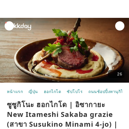
unread
notifications
26
หน้าแรก
ญี่ปุ่น
ฮอกไกโด
ซัปโปโร
ถนนช้อปปิ้งทานุกิโคจิ
ซูซูกิโนะ ฮอกไกโด | อิซากายะ
New Itameshi Sakaba grazie
(สาขา Susukino Minami 4-jo) |