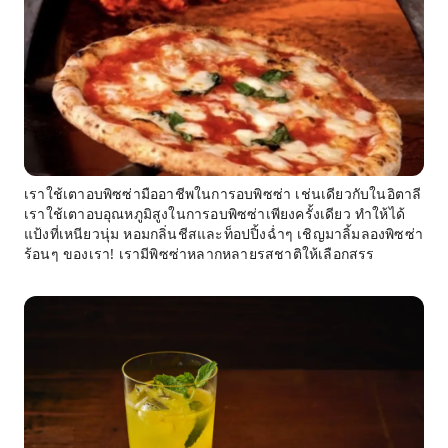
เราใช้เตาอบพิซซ่ามืออาชีพในการอบพิซซ่า เช่นเดียวกับในอิตาลี
เราใช้เตาอบอุณหภูมิสูงในการอบพิซซ่าเพียงครั้งเดียว ทำให้ได้
แป้งที่เหนียวนุ่ม หอมกลิ่นชีสและท็อปปิ้งฉ่ำๆ เชิญมาลิ้มลองพิซซ่า
ร้อนๆ ของเรา! เรามีพิซซ่าหลากหลายรสชาติให้เลือกสรร