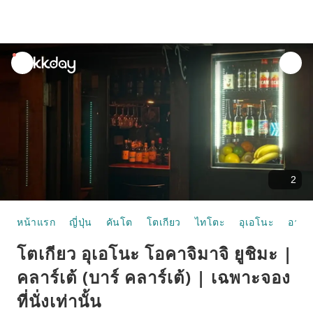
unread
notifications
2
หน้าแรก
ญี่ปุ่น
คันโต
โตเกียว
ไทโตะ
อุเอโนะ
อาหา
โตเกียว อุเอโนะ โอคาจิมาจิ ยูชิมะ |
คลาร์เต้ (บาร์ คลาร์เต้) | เฉพาะจอง
ที่นั่งเท่านั้น