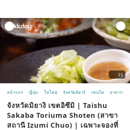
unread
notifications
21
หน้าแรก
ญี่ปุ่น
โทโฮคุ
จังหวัดมิยางิ
เซนได
อาหารและ
จังหวัดมิยางิ เขตอิซึมิ | Taishu
Sakaba Toriuma Shoten (สาขา
สถานี Izumi Chuo) | เฉพาะจองที่