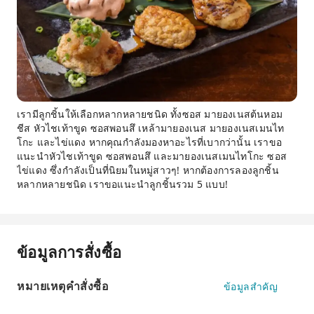
เรามีลูกชิ้นให้เลือกหลากหลายชนิด ทั้งซอส มายองเนสต้นหอม
ชีส หัวไชเท้าขูด ซอสพอนสึ เหล้ามายองเนส มายองเนสเมนไท
โกะ และไข่แดง หากคุณกำลังมองหาอะไรที่เบากว่านั้น เราขอ
แนะนำหัวไชเท้าขูด ซอสพอนสึ และมายองเนสเมนไทโกะ ซอส
ไข่แดง ซึ่งกำลังเป็นที่นิยมในหมู่สาวๆ! หากต้องการลองลูกชิ้น
หลากหลายชนิด เราขอแนะนำลูกชิ้นรวม 5 แบบ!
ข้อมูลการสั่งซื้อ
หมายเหตุคำสั่งซื้อ
ข้อมูลสำคัญ