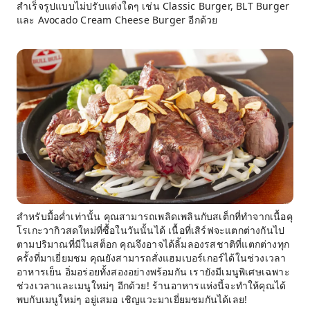
สำเร็จรูปแบบไม่ปรับแต่งใดๆ เช่น Classic Burger, BLT Burger
และ Avocado Cream Cheese Burger อีกด้วย
สำหรับมื้อค่ำเท่านั้น คุณสามารถเพลิดเพลินกับสเต็กที่ทำจากเนื้อคุ
โรเกะวากิวสดใหม่ที่ซื้อในวันนั้นได้ เนื้อที่เสิร์ฟจะแตกต่างกันไป
ตามปริมาณที่มีในสต็อก คุณจึงอาจได้ลิ้มลองรสชาติที่แตกต่างทุก
ครั้งที่มาเยี่ยมชม คุณยังสามารถสั่งแฮมเบอร์เกอร์ได้ในช่วงเวลา
อาหารเย็น อิ่มอร่อยทั้งสองอย่างพร้อมกัน เรายังมีเมนูพิเศษเฉพาะ
ช่วงเวลาและเมนูใหม่ๆ อีกด้วย! ร้านอาหารแห่งนี้จะทำให้คุณได้
พบกับเมนูใหม่ๆ อยู่เสมอ เชิญแวะมาเยี่ยมชมกันได้เลย!