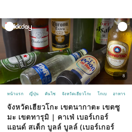
unread
notifications
8
หน้าแรก
ญี่ปุ่น
คันไซ
จังหวัดเฮียวโกะ
โกเบ
อาหารแล
จังหวัดเฮียวโกะ เขตนากาตะ เขตซู
มะ เขตทารุมิ | คาเฟ่ เบอร์เกอร์
แอนด์ สเต็ก บูลล์ บูลล์ (เบอร์เกอร์