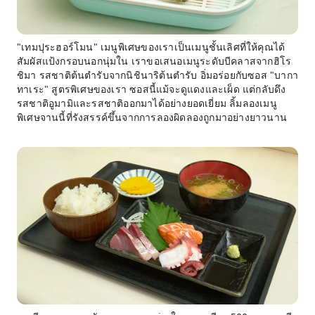
"เทมปุระฮอร์โมน" เมนูพิเศษของเราเป็นเมนูชั้นเลิศที่ให้คุณได้
สัมผัสแป้งกรอบนอกนุ่มใน เราขอเสนอเมนูระดับบีคลาสจากฮิโร
ชิมา รสชาติต้นตำรับจากนิชินาริต้นตำรับ อิ่มอร่อยกับซอส "บากา
ทาเระ" สูตรพิเศษของเรา ซอสนี้แม้จะดูแดงและเผ็ด แต่กลับดึง
รสชาติอูมามิและรสชาติออกมาได้อย่างยอดเยี่ยม ลิ้มลองเมนู
พิเศษจานนี้ที่รังสรรค์ขึ้นจากการลองผิดลองถูกมาอย่างยาวนาน