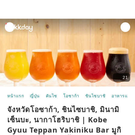
unread
notifications
21
หน้าแรก
ญี่ปุ่น
คันไซ
โอซาก้า
ชินไซบาชิ
อาหารและห
จังหวัดโอซาก้า, ชินไซบาชิ, มินามิ
เซ็นบะ, นากาโฮริบาชิ | Kobe
Gyuu Teppan Yakiniku Bar มูกิ