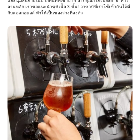
และนุ่มละลายในปากทันทีที่เข้าปาก หากคุณกำลังมองหาอาหาร
จานหลัก เราขอแนะนำซูชิเนื้อ 3 ชิ้น! วาซาบิที่เราใช้เข้ากันได้ดี
กับแอลกอฮอล์ ทำให้เป็นของว่างที่ลงตัว