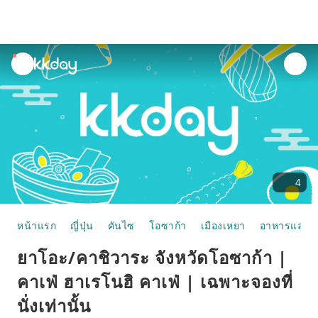
unread
notifications
4
หน้าแรก
ญี่ปุ่น
คันไซ
โอซาก้า
เมืองเหยา
อาหารและห้
ยาโอะ/คาชิวาระ จังหวัดโอซาก้า |
คาเฟ่ ฮาเรโนฮิ คาเฟ่ | เฉพาะจองที่
นั่งเท่านั้น