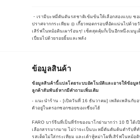
・เรามีบะหมี่ตันดันรสชาติเข้มข้นให้เลือกสองแบบ ซ
ปราศจากกระเทียม ◎ เกี๊ยวทอดกรอบที่อัดแน่นไปด้วยวั
เสิร์ฟในหม้อดินเผาร้อนๆ! เซ็ตสุดคุ้มก็เป็นอีกหนึ่งเมน
เปี่ยมไปด้วยรอยยิ้มและพลัง
ข้อมูลสินค้า
ข้อมูลสินค้านี้แปลโดยระบบอัตโนมัติและอาจให้ข้อมูลท
ลูกค้าสัมพันธ์หากมีคำถามเพิ่มเติม
- แนะนำร้าน - [เปิดวันที่ 16 ธันวาคม] เพลิดเพลินกับอา
ตัวอยู่ในตรอกซอกซอยของเซี่ยงไฮ้
FARO บาร์จีนที่เป็นที่รักของนาโกย่ามากว่า 10 ปี ได้เ
เลือกสรรมากมาย ไม่ว่าจะเป็นบะหมี่ตันตันต้นตำรับที่
รสเด็ดไม่ใส่กระเทียม และเต้าหู้หม่าโผที่เสิร์ฟในหม