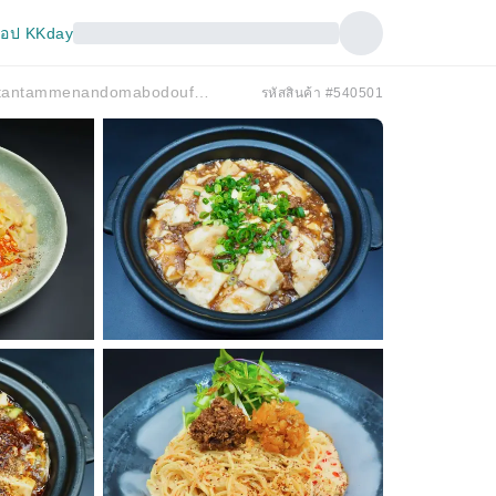
อป KKday
พื้นที่จังหวัดไอจิ, อินุยามะ, โคมากิ, คาสึไก | Tantanmen tantammenandomabodoufufaro (ทันทันเมน & มาโปโทฟุ FARO สาขาโคมากิ ยาโยอิโจ) | เฉพาะจองที่นั่งเท่านั้น
รหัสสินค้า #540501