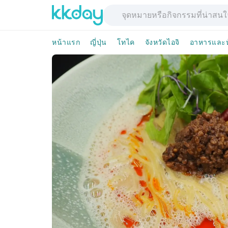
หน้าแรก
ญี่ปุ่น
โทไค
จังหวัดไอจิ
อาหารและห