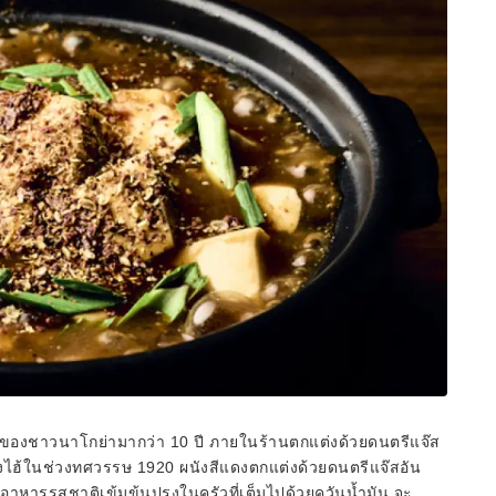
ของชาวนาโกย่ามากว่า 10 ปี ภายในร้านตกแต่งด้วยดนตรีแจ๊ส
ยงไฮ้ในช่วงทศวรรษ 1920 ผนังสีแดงตกแต่งด้วยดนตรีแจ๊สอัน
อาหารรสชาติเข้มข้นปรุงในครัวที่เต็มไปด้วยควันน้ำมัน จะ