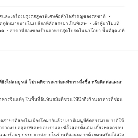
อสและเครื่องปรุงรสสูตรพิเศษคือหัวใจสำคัญของรสชาติ ・
ตถุดิบมากมายในเปลือกที่คัดสรรมาเป็นพิเศษ ・เต้าหู้มาโผแท้
ูเด็ด ・สาขาที่สองของร้านอาหารสุดโปรดในนาโกย่า พื้นที่สุดเก๋ที่
ี่ยังไม่สมบูรณ์ โปรดพิจารณาก่อนทำการสั่งซื้อ หรือติดต่อแผนก
หารจีนแท้ๆ ในพื้นที่อันทันสมัยที่ชวนให้นึกถึงร้านอาหารที่ซ่อน
ปิดสาขาที่สองในเมืองโคมากิแล้ว! เรามีเมนูที่คัดสรรมาอย่างดีให้
ทำจากงาบดสูตรพิเศษของเราและซีอิ๊วสูตรดั้งเดิม เกี๊ยวทอดกรอบ
้อดินเผาร้อนๆ บรรยากาศภายในร้านที่ผ่อนคลายด้วยดนตรีแจ๊สสวิง