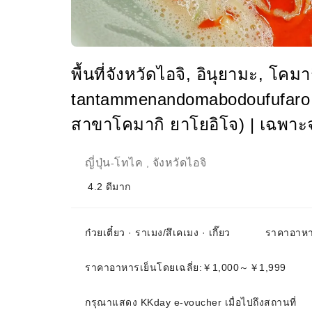
พื้นที่จังหวัดไอจิ, อินุยามะ, โค
tantammenandomabodoufufaro
สาขาโคมากิ ยาโยอิโจ) | เฉพาะจอง
ญี่ปุ่น
โทไค
จังหวัดไอจิ
-
,
4.2
ดีมาก
ก๋วยเตี๋ยว · ราเมง/สึเคเมง · เกี๊ยว
ราคาอาหา
ราคาอาหารเย็นโดยเฉลี่ย:￥1,000～￥1,999
กรุณาแสดง KKday e-voucher เมื่อไปถึงสถานที่