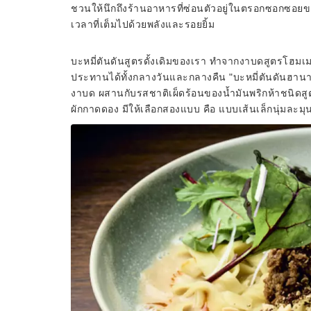
ชวนให้นึกถึงร้านอาหารที่ซ่อนตัวอยู่ในตรอกซอกซอยขอ
เวลาที่เต็มไปด้วยพลังและรอยยิ้ม
บะหมี่ตันดันสูตรดั้งเดิมของเรา ทำจากงาบดสูตรโฮมเมด
ประทานได้ทั้งกลางวันและกลางคืน "บะหมี่ตันดันฮานาก
งาบด ผสานกับรสชาติเผ็ดร้อนของน้ำมันพริกห้าชนิดสู
ผักกาดดอง มีให้เลือกสองแบบ คือ แบบเส้นเล็กนุ่มละมุน