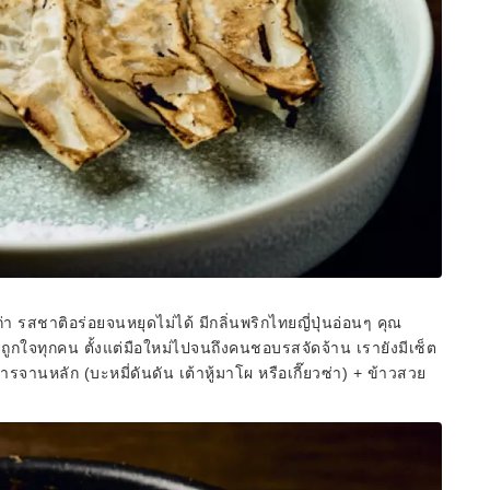
่า รสชาติอร่อยจนหยุดไม่ได้ มีกลิ่นพริกไทยญี่ปุ่นอ่อนๆ คุณ
กใจทุกคน ตั้งแต่มือใหม่ไปจนถึงคนชอบรสจัดจ้าน เรายังมีเซ็ต
หารจานหลัก (บะหมี่ดันดัน เต้าหู้มาโผ หรือเกี๊ยวซ่า) + ข้าวสวย