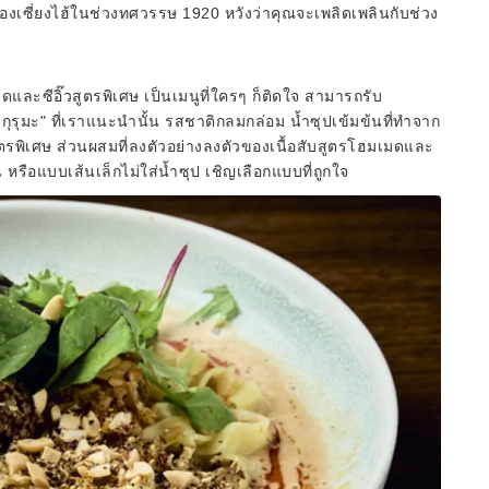
งเซี่ยงไฮ้ในช่วงทศวรรษ 1920 หวังว่าคุณจะเพลิดเพลินกับช่วง
และซีอิ๊วสูตรพิเศษ เป็นเมนูที่ใครๆ ก็ติดใจ สามารถรับ
ุรุมะ" ที่เราแนะนำนั้น รสชาติกลมกล่อม น้ำซุปเข้มข้นที่ทำจาก
ตรพิเศษ ส่วนผสมที่ลงตัวอย่างลงตัวของเนื้อสับสูตรโฮมเมดและ
 หรือแบบเส้นเล็กไม่ใส่น้ำซุป เชิญเลือกแบบที่ถูกใจ