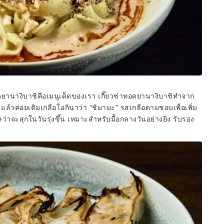
ยานางิบาชิคือเมนูเด็ดของเรา เกี๊ยวซ่าทอดยานางิบาชิทำจาก
แล้วค่อยเติมเกลือโอกินาว่า "ชิมามะ" รสเกลือตามชอบเพื่อเพิ่ม
ลว่าจะสุกในวันรุ่งขึ้น เหมาะสำหรับมื้อกลางวันอย่างยิ่ง รับรอง