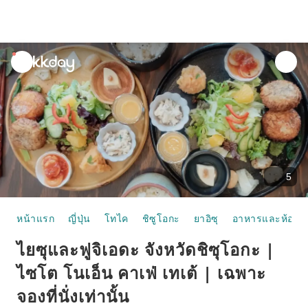
unread
notifications
5
หน้าแรก
ญี่ปุ่น
โทไค
ชิซูโอกะ
ยาอิซุ
อาหารและห้องอ
ไยซุและฟูจิเอดะ จังหวัดชิซุโอกะ |
ไซโต โนเอ็น คาเฟ่ เทเต้ | เฉพาะ
จองที่นั่งเท่านั้น