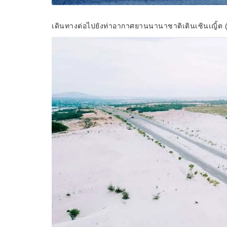
เดินทางต่อไปยังท่าอากาศยานนานาชาติเตินเซินเญิ้ต (SG