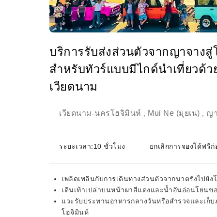
บริการรับส่งส่วนตัวจากญาจางสู่โฮ
สำหรับทัวร์แบบมีไกด์นำเที่ยวด้วยตน
เวียดนาม
เวียดนาม
นครโฮจิมินห์
Mui Ne (มุยเน)
ญา
-
,
,
ระยะเวลา:10 ชั่วโมง
ยกเลิกการจองได้ฟรีก่
เพลิดเพลินกับการเดินทางส่วนตัวจากนาตรังไปยังโฮ
เดินเท้าเปล่าบนหน้าผาสีแดงและน้ำอันอ่อนโยนขอ
แวะรับประทานอาหารกลางวันหรือสำรวจและเก็บภาพส
โฮจิมินห์