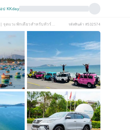
อป KKday
บริการรับส่งส่วนตัวจากญาจางสู่โฮจิมินห์ซิตี้ | จุดแวะพักเดียวสำหรับทัวร์แบบมีไกด์นำเที่ยวด้วยตนเองที่มุยเน่ | ส่งที่โฮจิมินห์ซิตี้ เวียดนาม
รหัสสินค้า #532574