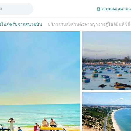
ส่วนลดเฉพาะแ
ัวไปส่ง/รับจากสนามบิน