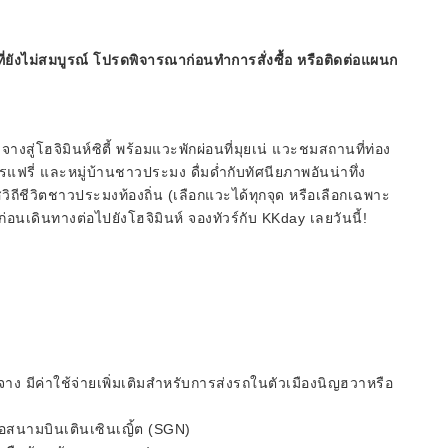
ี่ยังไม่สมบูรณ์ โปรดพิจารณาก่อนทำการสั่งซื้อ หรือติดต่อแผนก
สู่โฮจิมินห์ซิตี้ พร้อมแวะพักผ่อนที่มุยเน่ แวะชมสถานที่ท่อง
ฟรี่ และหมู่บ้านชาวประมง ดื่มด่ำกับทัศนียภาพอันน่าทึ่ง
ถีชีวิตชาวประมงท้องถิ่น (เลือกแวะได้ทุกจุด หรือเลือกเฉพาะ
่อนเดินทางต่อไปยังโฮจิมินห์ จองทัวร์กับ KKday เลยวันนี้!
จาง มีค่าใช้จ่ายเพิ่มเติมสำหรับการส่งรถในตัวเมืองนิญฮวาหรือ
ือสนามบินเตินเซินเญิ้ต (SGN)