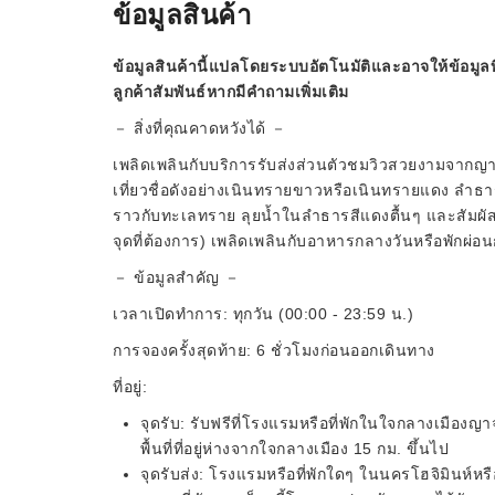
ข้อมูลสินค้า
ข้อมูลสินค้านี้แปลโดยระบบอัตโนมัติและอาจให้ข้อมูลท
ลูกค้าสัมพันธ์หากมีคำถามเพิ่มเติม
－ สิ่งที่คุณคาดหวังได้ －
เพลิดเพลินกับบริการรับส่งส่วนตัวชมวิวสวยงามจากญาจาง
เที่ยวชื่อดังอย่างเนินทรายขาวหรือเนินทรายแดง ลำธารแ
ราวกับทะเลทราย ลุยน้ำในลำธารสีแดงตื้นๆ และสัมผัสวิ
จุดที่ต้องการ) เพลิดเพลินกับอาหารกลางวันหรือพักผ่อนก
－ ข้อมูลสำคัญ －
เวลาเปิดทำการ: ทุกวัน (00:00 - 23:59 น.)
การจองครั้งสุดท้าย: 6 ชั่วโมงก่อนออกเดินทาง
ที่อยู่:
จุดรับ: รับฟรีที่โรงแรมหรือที่พักในใจกลางเมืองญา
พื้นที่ที่อยู่ห่างจากใจกลางเมือง 15 กม. ขึ้นไป
จุดรับส่ง: โรงแรมหรือที่พักใดๆ ในนครโฮจิมินห์หร