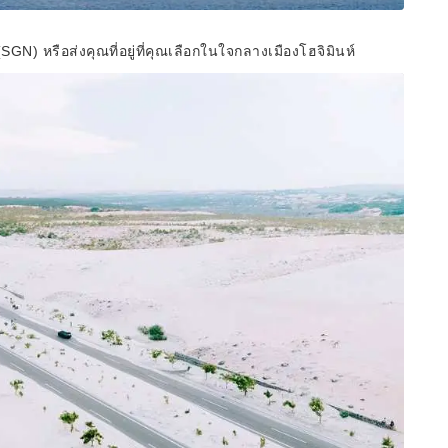
N) หรือส่งคุณที่อยู่ที่คุณเลือกในใจกลางเมืองโฮจิมินห์