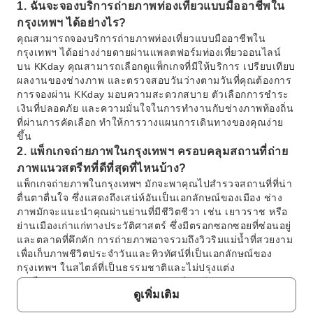
1. ฉันจะจองบริการถ่ายภาพท่องเที่ยวแบบมืออาชีพใน
กรุงเทพฯ ได้อย่างไร?
คุณสามารถจองบริการถ่ายภาพท่องเที่ยวแบบมืออาชีพใน
กรุงเทพฯ ได้อย่างง่ายดายผ่านแพลตฟอร์มท่องเที่ยวออนไลน์
บน KKday คุณสามารถเลือกดูแพ็กเกจที่มีให้บริการ เปรียบเทียบ
ผลงานของช่างภาพ และตรวจสอบวันว่างตามวันที่คุณต้องการ
การจองผ่าน KKday มอบความสะดวกสบาย ตัวเลือกการชำระ
เงินที่ปลอดภัย และความมั่นใจในการทำงานกับช่างภาพท้องถิ่น
ที่ผ่านการคัดเลือก ทำให้การวางแผนการเดินทางของคุณง่าย
ขึ้น
2. แพ็กเกจถ่ายภาพในกรุงเทพฯ ครอบคลุมสถานที่ถ่าย
ภาพแนวสตรีทที่ดีที่สุดที่ไหนบ้าง?
แพ็กเกจถ่ายภาพในกรุงเทพฯ มักจะพาคุณไปสำรวจสถานที่ที่น่า
ตื่นตาตื่นใจ ซึ่งแสดงถึงเสน่ห์อันเป็นเอกลักษณ์ของเมือง ช่าง
ภาพมักจะแนะนำคุณผ่านย่านที่มีชีวิตชีวา เช่น เยาวราช หรือ
ย่านเมืองเก่าแก่ทางประวัติศาสตร์ ซึ่งมีตรอกซอกซอยที่ซ่อนอยู่
และตลาดที่คึกคัก การถ่ายภาพอาจรวมถึงวิวริมแม่น้ำที่สวยงาม
เพื่อเก็บภาพชีวิตประจำวันและทิวทัศน์ที่เป็นเอกลักษณ์ของ
กรุงเทพฯ ในสไตล์ที่เป็นธรรมชาติและไม่ปรุงแต่ง
3. มีแนวทางทางกฎหมายเฉพาะสำหรับการถ่ายภาพ
ดูเพิ่มเติม
สตรีทในกรุงเทพฯ หรือไม่?