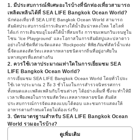
1. มีประสบการณ์พิเศษอะไรบ้างที่นักท่องเที่ยวสามารถ
เพลิดเพลินได้ที่ SEA LIFE Bangkok Ocean World?
นักท่องเที่ยวที่ SEA LIFE Bangkok Ocean World สามารถ
สัมผัสประสบการณ์การเดินทางใต้น้ำอันน่าหลงใหล ไฮไลท์
ได้แก่ การเดินชมอุโมงค์ใต้น้ำที่สมจริง การชมเพนกวินเจนทูใน
โซน 'Ice Playground' และโอกาสในการสัมผัสปูและปลาดาว
อย่างใกล้ชิดที่ส่วนจัดแสดง 'Rockpools' พิพิธภัณฑ์สัตว์น้ำแห่ง
นี้จัดแสดงสัตว์ทะเลหลากหลายชนิดจากถิ่นที่อยู่อาศัยใน
มหาสมุทรที่แตกต่างกัน
2. ควรใช้เวลาประมาณเท่าใดในการเยี่ยมชม SEA
LIFE Bangkok Ocean World?
การเยี่ยมชม SEA LIFE Bangkok Ocean World โดยทั่วไปจะ
ใช้เวลาประมาณ 2 ถึง 3 ชั่วโมงในการสำรวจนิทรรศการ
ทั้งหมดและเพลิดเพลินกับโซนต่างๆ ได้อย่างเต็มที่ ซึ่งจะทำให้มี
เวลาเพียงพอในการชมสัตว์ทะเลหลากหลายชนิด สัมผัส
ประสบการณ์การจัดแสดงแบบโต้ตอบ และชมการแสดงให้
อาหารตามกำหนดโดยไม่ต้องเร่งรีบ
3. บัตรมาตรฐานสำหรับ SEA LIFE Bangkok Ocean
World รวมอะไรบ้าง?
บัตรมาตรฐานสำหรับ SEA LIFE Bangkok Ocean World โดย
ดูเพิ่มเติม
ทั่วไปจะให้สิทธิ์เข้าชมโซนนิทรรศการหลักทั้งหมด ซึ่งรวมถึง