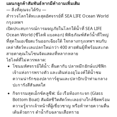
แผนกลูกค้าสัมพันธ์หากมีคำถามเพิ่มเติม
— สิ่งที่คุณจะได้รับ —
สำรวจโลกใต้ทะเลสุดอัศจรรย์ที่ SEA LIFE Ocean World
กรุงเทพฯ
เปิดประสบการณ์การผจญภัยในโลกใต้น้ำที่ SEA LIFE
Ocean World (ซีไลฟ์ แบงคอก) พิพิธภัณฑ์สัตว์น้ำที่ใหญ่
ที่สุดในเอเชียตะวันออกเฉียงใต้ ใจกลางกรุงเทพฯ พบกับ
เหล่าสัตว์ทะเลแปลกใหม่กว่า 400 สายพันธุ์ที่พร้อมสะกด
สายตาคุณในโซนจัดแสดงที่หลากหลาย
ไฮไลต์ที่ไม่ควรพลาด:
โซนมหัศจรรย์ใต้น้ำ: ตื่นตากับ ปลาหมึกยักษ์แปซิฟิก
เจ้าแห่งการพรางตัว และเดินท่องอุโมงค์ใต้น้ำชม
ความน่ารักของปลาการ์ตูนและปลาปักเป้าท่ามกลาง
ปะการังสีสันสดใส
กิจกรรมสุดเอ็กซ์คลูซีฟ: นั่ง เรือท้องกระจก (Glass
Bottom Boat) สัมผัสชีวิตสัตว์ทะเลอย่างใกล้ชิดพร้อม
ความรู้จากเจ้าหน้าที่ผู้เชี่ยวชาญ หรือท้าทายความตื่น
เต้นด้วยการ ดำน้ำกับฉลามเสือทราย