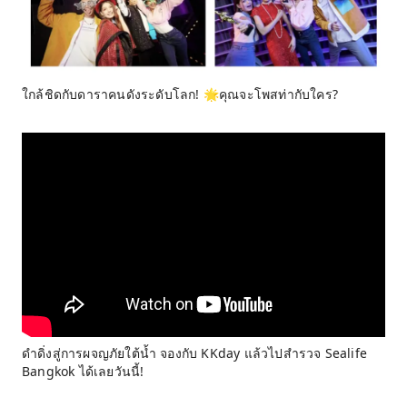
ใกล้ชิดกับดาราคนดังระดับโลก! 🌟คุณจะโพสท่ากับใคร?
ดำดิ่งสู่การผจญภัยใต้น้ำ จองกับ KKday แล้วไปสำรวจ Sealife
Bangkok ได้เลยวันนี้!