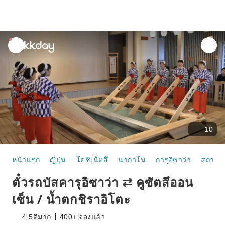
unread
notifications
10
หน้าแรก
ญี่ปุ่น
โคชิเน็ตสึ
นากาโน
การุอิซาว่า
สถานีคา
ตั๋วรถบัสคารุอิซาว่า ⇄ คูซัตสึออน
เซ็น / น้ำตกชิราอิโตะ
4.5
ดีมาก
400+ จองแล้ว