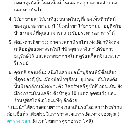
ลงมาดุจดั่งผ้าไหมเนื้อดี ในแต่ละฤดูกาลจะมีลักษณะ
แตกต่างกันไป
ไร่อาซามะ: ไร่บนที่สูงขนาดใหญ่ที่มองเห็นทิวทัศน์
ของภูเขาอาซามะ มี "โรงน้ำชาไร่อาซามะ" อยู่ติดกับ
ป้ายรถเมล์ที่คุณสามารถแวะรับประทานอาหารได้
คิตะ-คารุอิซาวะ: อาคารสถานีรถไฟแห่งเดียวที่ยังคง
เหลืออยู่ของทางรถไฟไฟฟ้าคุซานางิเก่าได้รับการ
อนุรักษ์ไว้ และสภาพอากาศในฤดูร้อนก็สดชื่นและน่า
รื่นรมย์
คุซัตสึ ออนเซ็น: หนึ่งในสามบ่อน้ำพุร้อนที่มีชื่อเสียง
ที่สุดของญี่ปุ่น เมืองบ่อน้ำพุร้อน "ยูบาตะ" อันโด่งดัง
นั้นมีเอกลักษณ์เฉพาะตัว รีสอร์ทสกีคุซัตสึ ออนเซ็น ยัง
มีกิจกรรมโหนสลิง ชิงช้าสูง 10 เมตร จุดชมวิว และ
ร้านซูชิสไตล์เอโดะแท้ๆ อีกด้วย
*แนะนำให้ตรวจสอบตารางเวลาเดินรถโดยสารประจำวัน
ก่อนซื้อตั๋ว เพื่อช่วยในการวางแผนการเดินทางของคุณ (
ตารางเวลา
เดินรถโดยสารคุซาฮาระ โคสึ)