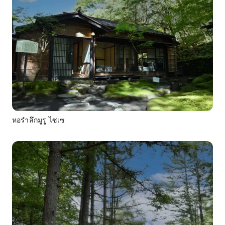
หอรำลึกมูรู ไซเซ