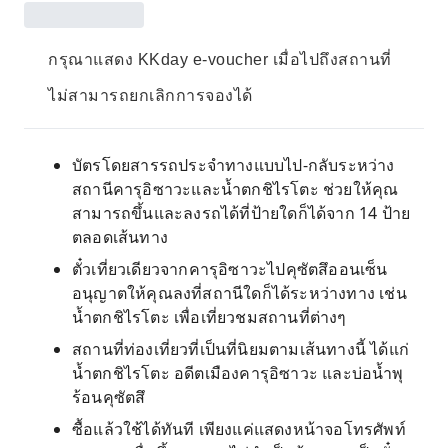
กรุณาแสดง KKday e-voucher เมื่อไปถึงสถานที่
ไม่สามารถยกเลิกการจองได้
บัตรโดยสารรถประจำทางแบบไป-กลับระหว่าง
สถานีคารุอิซาวะและน้ำตกชิไรโตะ ช่วยให้คุณ
สามารถขึ้นและลงรถได้ที่ป้ายใดก็ได้จาก 14 ป้าย
ตลอดเส้นทาง
ตั๋วเที่ยวเดียวจากคารุอิซาวะไปคุซัตสึออนเซ็น
อนุญาตให้คุณลงที่สถานีใดก็ได้ระหว่างทาง เช่น
น้ำตกชิไรโตะ เพื่อเที่ยวชมสถานที่ต่างๆ
สถานที่ท่องเที่ยวที่เป็นที่นิยมตามเส้นทางนี้ ได้แก่
น้ำตกชิไรโตะ อดีตเมืองคารุอิซาวะ และบ่อน้ำพุ
ร้อนคุซัตสึ
ซื้อแล้วใช้ได้ทันที เพียงแค่แสดงหน้าจอโทรศัพท์