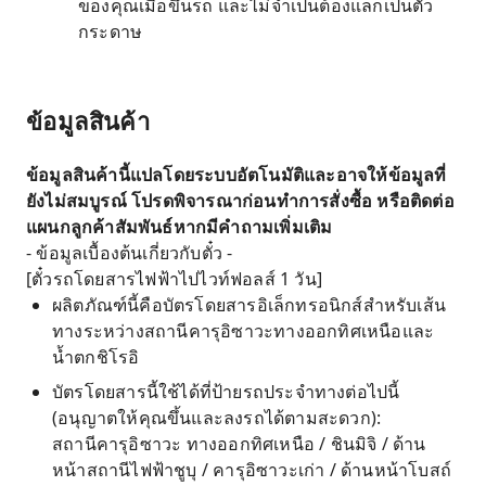
ของคุณเมื่อขึ้นรถ และไม่จำเป็นต้องแลกเป็นตั๋ว
กระดาษ
ข้อมูลสินค้า
ข้อมูลสินค้านี้แปลโดยระบบอัตโนมัติและอาจให้ข้อมูลที่
ยังไม่สมบูรณ์ โปรดพิจารณาก่อนทำการสั่งซื้อ หรือติดต่อ
แผนกลูกค้าสัมพันธ์หากมีคำถามเพิ่มเติม
- ข้อมูลเบื้องต้นเกี่ยวกับตั๋ว -
[ตั๋วรถโดยสารไฟฟ้าไปไวท์ฟอลส์ 1 วัน]
ผลิตภัณฑ์นี้คือบัตรโดยสารอิเล็กทรอนิกส์สำหรับเส้น
ทางระหว่างสถานีคารุอิซาวะทางออกทิศเหนือและ
น้ำตกชิโรอิ
บัตรโดยสารนี้ใช้ได้ที่ป้ายรถประจำทางต่อไปนี้
(อนุญาตให้คุณขึ้นและลงรถได้ตามสะดวก):
สถานีคารุอิซาวะ ทางออกทิศเหนือ / ชินมิจิ / ด้าน
หน้าสถานีไฟฟ้าชูบุ / คารุอิซาวะเก่า / ด้านหน้าโบสถ์