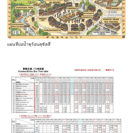
แผนที่บ่อน้ำพุร้อนคุซัตสึ