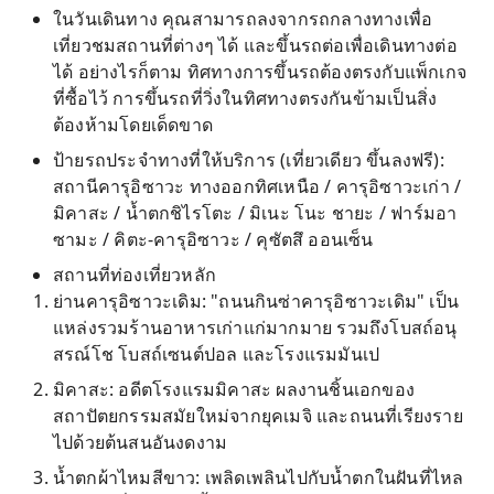
ในวันเดินทาง คุณสามารถลงจากรถกลางทางเพื่อ
เที่ยวชมสถานที่ต่างๆ ได้ และขึ้นรถต่อเพื่อเดินทางต่อ
ได้ อย่างไรก็ตาม ทิศทางการขึ้นรถต้องตรงกับแพ็กเกจ
ที่ซื้อไว้ การขึ้นรถที่วิ่งในทิศทางตรงกันข้ามเป็นสิ่ง
ต้องห้ามโดยเด็ดขาด
ป้ายรถประจำทางที่ให้บริการ (เที่ยวเดียว ขึ้นลงฟรี):
สถานีคารุอิซาวะ ทางออกทิศเหนือ / คารุอิซาวะเก่า /
มิคาสะ / น้ำตกชิไรโตะ / มิเนะ โนะ ชายะ / ฟาร์มอา
ซามะ / คิตะ-คารุอิซาวะ / คุซัตสึ ออนเซ็น
สถานที่ท่องเที่ยวหลัก
ย่านคารุอิซาวะเดิม: "ถนนกินซ่าคารุอิซาวะเดิม" เป็น
แหล่งรวมร้านอาหารเก่าแก่มากมาย รวมถึงโบสถ์อนุ
สรณ์โช โบสถ์เซนต์ปอล และโรงแรมมันเป
มิคาสะ: อดีตโรงแรมมิคาสะ ผลงานชิ้นเอกของ
สถาปัตยกรรมสมัยใหม่จากยุคเมจิ และถนนที่เรียงราย
ไปด้วยต้นสนอันงดงาม
น้ำตกผ้าไหมสีขาว: เพลิดเพลินไปกับน้ำตกในฝันที่ไหล