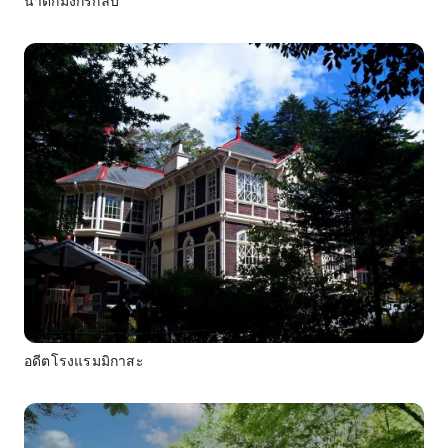
น้ำตกมังกรกลับ
อดีตโรงแรมมิกาสะ