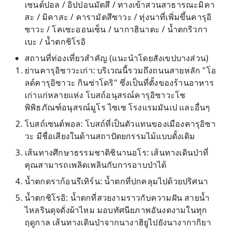
เซนต์ปอล / อิปปอนมัตสึ / ทางเข้าสวนสาธารณะมิคา
สะ / มิคาสะ / คารามัตสึซาวะ / ทุ่งนาที่เพิ่มขึ้นคารุอิ
ซาวะ / โคเซะออนเซ็น / นากาฮินาตะ / น้ำตกริวกา
เบะ / น้ำตกชิโรอิ
สถานที่ท่องเที่ยวสำคัญ (แนะนำโดยสังเขปบางส่วน)
ย่านคารุอิซาวะเก่า: บริเวณนี้รวมถึงถนนสายหลัก "โอ
ลด์คารุอิซาวะ กินซ่าโดริ" ซึ่งเป็นที่ตั้งของร้านอาหาร
เก่าแก่หลายแห่ง โบสถ์อนุสรณ์คารุอิซาวะโช
พิพิธภัณฑ์อนุสรณ์มูโร ไซเซ โรงแรมมันเป และอื่นๆ
โบสถ์เซนต์พอล: โบสถ์ที่เป็นตัวแทนของเมืองคารุอิซา
วะ มีชื่อเสียงในด้านสถาปัตยกรรมไม้แบบดั้งเดิม
เส้นทางศึกษาธรรมชาติชินานอโร: เส้นทางเดินป่าที่
คุณสามารถเพลิดเพลินกับการอาบป่าได้
น้ำตกดราก้อนรีเทิร์น: น้ำตกที่ปกคลุมไปด้วยปริศนา
น้ำตกชิโรอิ: น้ำตกที่สวยงามราวกับความฝัน สายน้ำ
ไหลรินดุจดั่งผ้าไหม มอบทัศนียภาพอันงดงามในทุก
ฤดูกาล เส้นทางเดินป่าจากนางาฮิยูไปยังนางากากิยา