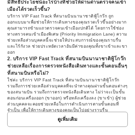
มีสิทธิประโยชน์อะไรบ้างที่ช่วยให้ผ่านด่านตรวจคนเข้า
เมืองได้รวดเร็วขึ้น?
บริการ VIP Fast Track ที่สนามบินนานาชาติฟู้โกว๊ก ถูก
ออกแบบมาเพื่อช่วยให้การเดินทางของคุณรวดเร็วขึ้นอย่างมาก
คุณสามารถข้ามแถวตรวจคนเข้าเมืองปกติได้ โดยการใช้ช่อง
ทางตรวจคนเข้าเมืองพิเศษ (Priority Immigration Lane) ความ
ช่วยเหลือส่วนบุคคลนี้จะช่วยให้ประสบการณ์ของคุณราบรื่น
และไร้กังวล ช่วยประหยัดเวลาอันมีค่าของคุณทั้งขาเข้าและขา
ออก
2. บริการ VIP Fast Track ที่สนามบินนานาชาติฟู้โกว๊ก
ช่วยเหลือเรื่องการตรวจหนังสือเดินทางและขั้นตอนอื่นๆ
ที่สนามบินหรือไม่?
ใช่ค่ะ บริการ VIP Fast Track ที่สนามบินนานาชาติฟู้โกว๊ก
รวมถึงการช่วยเหลือส่วนบุคคลที่จะนำทางคุณผ่านขั้นตอนต่างๆ
ของสนามบิน รวมถึงการตรวจหนังสือเดินทาง ไม่ว่าจะเป็นขั้น
ตอนก่อนเครื่องออก (ขาออก) หรือหลังเครื่องลง (ขาเข้า) ผู้ช่วย
ส่วนบุคคลจะคอยช่วยเหลือในการดำเนินการตามขั้นตอนที่
จำเป็น เพื่อให้การเดินทางของคุณเป็นไปอย่างราบรื่น
3. บริการ VIP Fast Track ที่สนามบินฟู้โกว๊ก แตกต่าง
ดูเพิ่มเติม
จากการขอวีซ่าเวียดนามอย่างไร?
บริการ VIP Fast Track ที่สนามบินนานาชาติฟู้โกว๊ก มุ่งเน้นที่