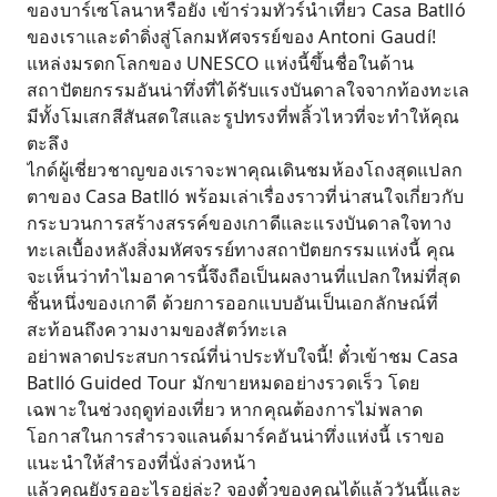
ของบาร์เซโลนาหรือยัง เข้าร่วมทัวร์นำเที่ยว Casa Batlló
ของเราและดำดิ่งสู่โลกมหัศจรรย์ของ Antoni Gaudí!
แหล่งมรดกโลกของ UNESCO แห่งนี้ขึ้นชื่อในด้าน
สถาปัตยกรรมอันน่าทึ่งที่ได้รับแรงบันดาลใจจากท้องทะเล
มีทั้งโมเสกสีสันสดใสและรูปทรงที่พลิ้วไหวที่จะทำให้คุณ
ตะลึง
ไกด์ผู้เชี่ยวชาญของเราจะพาคุณเดินชมห้องโถงสุดแปลก
ตาของ Casa Batlló พร้อมเล่าเรื่องราวที่น่าสนใจเกี่ยวกับ
กระบวนการสร้างสรรค์ของเกาดีและแรงบันดาลใจทาง
ทะเลเบื้องหลังสิ่งมหัศจรรย์ทางสถาปัตยกรรมแห่งนี้ คุณ
จะเห็นว่าทำไมอาคารนี้จึงถือเป็นผลงานที่แปลกใหม่ที่สุด
ชิ้นหนึ่งของเกาดี ด้วยการออกแบบอันเป็นเอกลักษณ์ที่
สะท้อนถึงความงามของสัตว์ทะเล
อย่าพลาดประสบการณ์ที่น่าประทับใจนี้! ตั๋วเข้าชม Casa
Batlló Guided Tour มักขายหมดอย่างรวดเร็ว โดย
เฉพาะในช่วงฤดูท่องเที่ยว หากคุณต้องการไม่พลาด
โอกาสในการสำรวจแลนด์มาร์คอันน่าทึ่งแห่งนี้ เราขอ
แนะนำให้สำรองที่นั่งล่วงหน้า
แล้วคุณยังรออะไรอยู่ล่ะ? จองตั๋วของคุณได้แล้ววันนี้และ