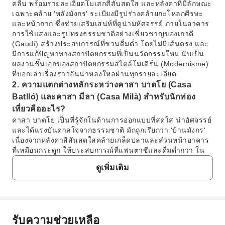
คลื่น พร้อมรายละเอียดโมเสกสีสันสดใส และหลังคาที่มีลักษณะ
เฉพาะคล้าย 'หลังมังกร' ระเบียงมีรูปร่างคล้ายกะโหลกศีรษะ
และหน้ากาก ซึ่งช่วยเสริมเสน่ห์ที่ดูน่ามหัศจรรย์ ภายในอาคาร
การใช้แสงและรูปทรงธรรมชาติอย่างเชี่ยวชาญของเกาดี
(Gaudí) สร้างประสบการณ์ที่ชวนดื่มด่ำ โดยไม่มีเส้นตรง และ
มีการแก้ปัญหาทางสถาปัตยกรรมที่เป็นนวัตกรรมใหม่ นับเป็น
ผลงานชิ้นเอกของสถาปัตยกรรมสไตล์โมเดิร์น (Modernisme)
ที่บอกเล่าเรื่องราวอันน่าหลงใหลผ่านทุกรายละเอียด
2. ความแตกต่างหลักระหว่างคาสา บาตโย (Casa
Batlló) และคาสา มีลา (Casa Milà) สำหรับนักท่อง
เที่ยวคืออะไร?
คาสา บาตโย เป็นที่รู้จักในด้านการออกแบบที่สดใส น่าอัศจรรย์
และได้แรงบันดาลใจจากธรรมชาติ มักถูกเรียกว่า 'บ้านมังกร'
เนื่องจากหลังคาสีสันสดใสคล้ายเกล็ดปลาและส่วนหน้าอาคาร
ที่เหมือนกระดูก ให้ประสบการณ์ที่แฟนตาซีและดื่มด่ำกว่า ใน
ขณะที่ คาสา มีลา หรือที่รู้จักในชื่อ ลา เปดเรรา (La Pedrera)
ดูเพิ่มเติม
มีความโดดเด่นด้วยส่วนหน้าอาคารที่ก่อด้วยหินขัดหยาบ และ
เส้นสายที่ดูแข็งแกร่งแต่ก็โค้งมนไม่ต่างกัน ราวกับเหมืองหินที่
เปิดโล่ง เน้นนวัตกรรมการก่อสร้างและรูปทรงธรรมชาติของ
เกาดี นำเสนอในมุมมองทางสถาปัตยกรรมที่แตกต่างออกไป ซึ่ง
ดูเป็นธรรมชาติและยิ่งใหญ่กว่า
รับความช่วยเหลือ
3. ฉันจะซื้อตั๋วเข้าชมคาสา บาตโย (Casa Batlló) ได้
คำถามที่พบบ่อย