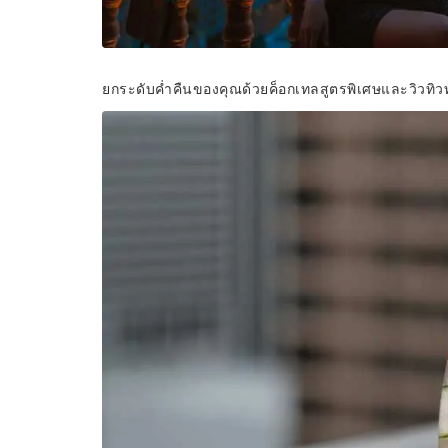
ยกระดับค่ำคืนของคุณด้วยค็อกเทลสูตรพิเศษและวิวทิว