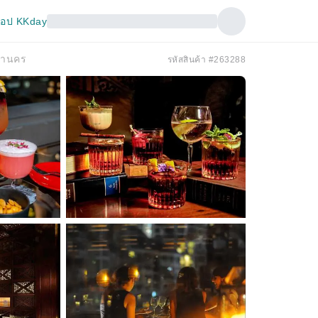
อป KKday
มหานคร
รหัสสินค้า #263288