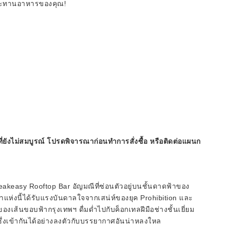
ประทานอาหารของคุณ!
ี่ยังไม่สมบูรณ์ โปรดพิจารณาก่อนทำการสั่งซื้อ หรือติดต่อแผนก
akeasy Rooftop Bar อัญมณีที่ซ่อนตัวอยู่บนชั้นดาดฟ้าของ
แห่งนี้ได้รับแรงบันดาลใจจากเสน่ห์ของยุค Prohibition และ
เส้นขอบฟ้ากรุงเทพฯ ดื่มด่ำไปกับค็อกเทลฝีมือช่างชั้นเยี่ยม
ซึ่งเข้ากันได้อย่างลงตัวกับบรรยากาศอันน่าหลงใหล