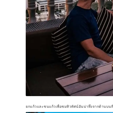
ยกแก้วและชนแก้วเพื่อชมทิวทัศน์อันน่าทึ่งจากด้านบน