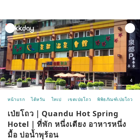
unread
notifications
4
หน้าแรก
ไต้หวัน
ไทเป
เขตเป่ยโถว
พิพิธภัณฑ์เป่ยโถว
เป่ยโถว｜Quandu Hot Spring
Hotel｜ที่พัก หนึ่งเตียง อาหารหนึ่ง
มื้อ บ่อน้ำพุร้อน