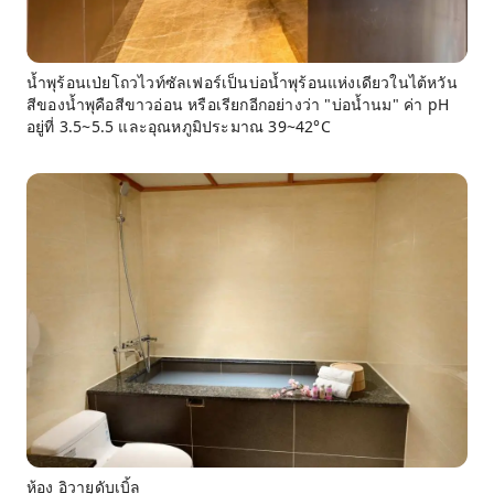
น้ำพุร้อนเป่ยโถวไวท์ซัลเฟอร์เป็นบ่อน้ำพุร้อนแห่งเดียวในไต้หวัน
สีของน้ำพุคือสีขาวอ่อน หรือเรียกอีกอย่างว่า "บ่อน้ำนม" ค่า pH
อยู่ที่ 3.5~5.5 และอุณหภูมิประมาณ 39~42°C
ห้อง อิวายุดับเบิ้ล