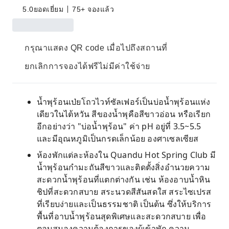
5.0
ยอดเยี่ยม
75+ จองแล้ว
กรุณาแสดง QR code เมื่อไปถึงสถานที่
ยกเลิกการจองได้ฟรีไม่มีค่าใช้จ่าย
น้ำพุร้อนเป่ยโถวไวท์ซัลเฟอร์เป็นบ่อน้ำพุร้อนแห่ง
เดียวในไต้หวัน สีของน้ำพุคือสีขาวอ่อน หรือเรียก
อีกอย่างว่า "บ่อน้ำพุร้อน" ค่า pH อยู่ที่ 3.5~5.5
และมีอุณหภูมิเป็นกรดเล็กน้อย องศาเซลเซียส
ห้องพักแต่ละห้องใน Quandu Hot Spring Club มี
น้ำพุร้อนกำมะถันสีขาวและติดตั้งสิ่งอำนวยความ
สะดวกน้ำพุร้อนที่แตกต่างกัน เช่น ห้องอาบน้ำหิน
ชิปที่สะดวกสบาย สระนวดสีสันสดใส สระไซเปรส
ที่เรียบง่ายและเป็นธรรมชาติ เป็นต้น ซึ่งให้บริการ
พื้นที่อาบน้ำพุร้อนสุดพิเศษและสะดวกสบาย เพื่อ
ตอบสนองความต้องการของผู้เข้าพัก ความ