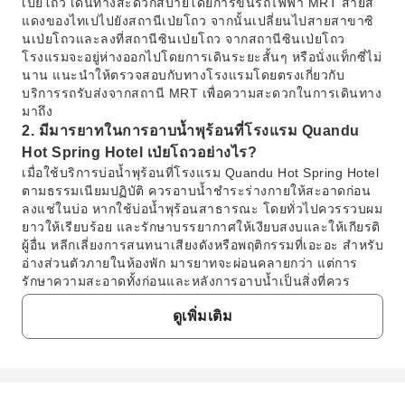
เป่ยโถว เดินทางสะดวกสบายโดยการขึ้นรถไฟฟ้า MRT สายสี
แดงของไทเปไปยังสถานีเป่ยโถว จากนั้นเปลี่ยนไปสายสาขาซิ
นเป่ยโถวและลงที่สถานีซินเป่ยโถว จากสถานีซินเป่ยโถว
โรงแรมจะอยู่ห่างออกไปโดยการเดินระยะสั้นๆ หรือนั่งแท็กซี่ไม่
นาน แนะนำให้ตรวจสอบกับทางโรงแรมโดยตรงเกี่ยวกับ
บริการรถรับส่งจากสถานี MRT เพื่อความสะดวกในการเดินทาง
มาถึง
2. มีมารยาทในการอาบน้ำพุร้อนที่โรงแรม Quandu
Hot Spring Hotel เป่ยโถวอย่างไร?
เมื่อใช้บริการบ่อน้ำพุร้อนที่โรงแรม Quandu Hot Spring Hotel
ตามธรรมเนียมปฏิบัติ ควรอาบน้ำชำระร่างกายให้สะอาดก่อน
ลงแช่ในบ่อ หากใช้บ่อน้ำพุร้อนสาธารณะ โดยทั่วไปควรรวบผม
ยาวให้เรียบร้อย และรักษาบรรยากาศให้เงียบสงบและให้เกียรติ
ผู้อื่น หลีกเลี่ยงการสนทนาเสียงดังหรือพฤติกรรมที่เอะอะ สำหรับ
อ่างส่วนตัวภายในห้องพัก มารยาทจะผ่อนคลายกว่า แต่การ
รักษาความสะอาดทั้งก่อนและหลังการอาบน้ำเป็นสิ่งที่ควร
ปฏิบัติเสมอ
ดูเพิ่มเติม
3. การแต่งกายอย่างไรจึงจะเหมาะสมสำหรับการแช่
บ่อน้ำพุร้อนที่โรงแรม Quandu Hot Spring Hotel?
สำหรับการแช่น้ำพุร้อนส่วนตัวภายในห้องพักที่โรงแรม
Quandu Hot Spring Hotel โดยทั่วไปแขกจะเปลือยกายเพื่อ
ดื่มด่ำกับประสบการณ์แร่ธาตุอย่างเต็มที่ หากมีพื้นที่บ่อน้ำพุร้อน