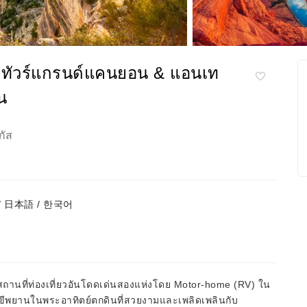
] ทัวร์แกรนด์แคนยอน & แอนเท
น
กัส
sh / 日本語 / 한국어
ที่ท่องเที่ยวอันโดดเด่นสองแห่งโดย Motor-home (RV) ใน
กขีพยานในพระอาทิตย์ตกดินที่สวยงามและเพลิดเพลินกับ