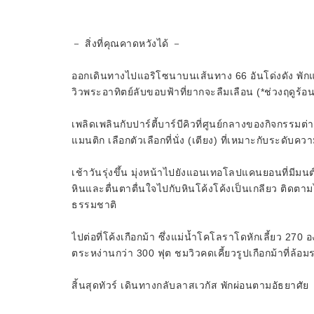
－ สิ่งที่คุณคาดหวังได้ －
ออกเดินทางไปแอริโซนาบนเส้นทาง 66 อันโด่งดัง พักแ
วิวพระอาทิตย์ลับขอบฟ้าที่ยากจะลืมเลือน (*ช่วงฤดูร้
เพลิดเพลินกับปาร์ตี้บาร์บีคิวที่ศูนย์กลางของกิจกร
แมนติก เลือกตัวเลือกที่นั่ง (เตียง) ที่เหมาะกับระด
เช้าวันรุ่งขึ้น มุ่งหน้าไปยังแอนเทอโลปแคนยอนที่มีม
หินและตื่นตาตื่นใจไปกับหินโค้งโค้งเป็นเกลียว ติดตา
ธรรมชาติ
ไปต่อที่โค้งเกือกม้า ซึ่งแม่น้ำโคโลราโดหักเลี้ยว 270 อ
ตระหง่านกว่า 300 ฟุต ชมวิวคดเคี้ยวรูปเกือกม้าที่ล้อม
สิ้นสุดทัวร์ เดินทางกลับลาสเวกัส พักผ่อนตามอัธยาศัย