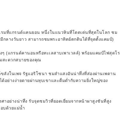
รมที่แกรนด์แคนยอน หนึ่งในแนวหินที่โดดเด่นที่สุดในโลก ชม
อนมีกลางวันยาว สามารถชมพระอาทิตย์ตกดินได้ที่จุดตั้งแคมป์)
รมต่างๆ (แกรนด์คานอนหรือทะเลสาบเพาเวลล์) พร้อมแคมป์ไฟสุดโร
ับความสะดวกสบายของคุณ
นต์ขลังในเพจ รัฐแอริโซนา ชมลำแสงอันน่าทึ่งที่ส่องผ่านเพดาน
มได้อย่างง่ายดายผ่านหุบเขาและดื่มด่ำกับความยิ่งใหญ่ของ
งศาอย่างน่าทึ่ง รับจุดชมวิวที่ยอดเยี่ยมจากหน้าผาสูงชันที่สูง
รอบด้วยแม่น้ำ