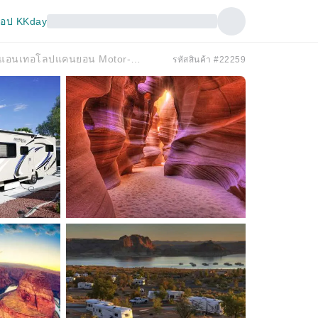
อป KKday
[ข้อเสนอพิเศษในช่วงเวลาจำกัด] ทัวร์แกรนด์แคนยอน & แอนเทอโลปแคนยอน Motor-Home 2 วัน
รหัสสินค้า #22259