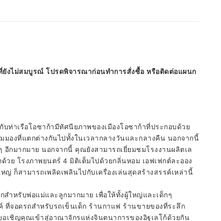
ี่ยังไม่สมบูรณ์ โปรดพิจารณาก่อนทำการสั่งซื้อ หรือติดต่อแผนก
ล้กับท่าเรือโอซาก้ามีทัศนียภาพของเมืองโอซาก้าที่ประกอบด้วย
ุมมองที่แตกต่างกันไปทั้งในเวลากลางวันและกลางคืน นอกจากนี้
นๆ อีกมากมาย นอกจากนี้ คุณยังสามารถเยี่ยมชมโรงงานผลิตเล
อีกด้วย โรงภาพยนตร์ 4 มิติเต็มไปด้วยกลิ่นหอม เอฟเฟกต์ละออง
ใหญ่ ก็สามารถเพลิดเพลินไปกับเครื่องเล่นสุดสร้างสรรค์เหล่านี้
หรับพ่อแม่และลูกมากมาย เพื่อให้ทั้งผู้ใหญ่และเด็กๆ
 ที่จอดรถสำหรับรถเข็นเด็ก ร้านกาแฟ ร้านขายของที่ระลึก
เราขอเชิญคุณเข้าสู่อาณาจักรแห่งจินตนาการของอิฐเลโก้ด้วยกัน