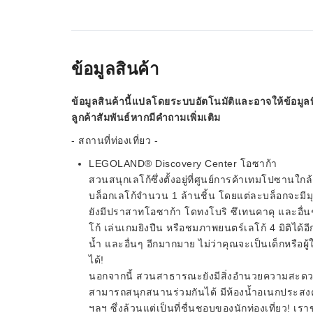
ข้อมูลสินค้า
ข้อมูลสินค้านี้แปลโดยระบบอัตโนมัติและอาจให้ข้อมูลท
ลูกค้าสัมพันธ์หากมีคำถามเพิ่มเติม
- สถานที่ท่องเที่ยว -
LEGOLAND® Discovery Center โอซาก้า
สวนสนุกเลโก้ซึ่งตั้งอยู่ที่ศูนย์การค้าเทมโปซานใก
บล็อกเลโก้จำนวน 1 ล้านชิ้น โดยแต่ละบล็อกจะมีม
ยังมีปราสาทโอซาก้า โดทงโบริ ซึเทนคาคุ และอื่
โก้ เล่นเกมยิงปืน หรือชมภาพยนตร์เลโก้ 4 มิติได้
น้ำ และอื่นๆ อีกมากมาย ไม่ว่าคุณจะเป็นเด็กหรือผู้
ได้!
นอกจากนี้ สวนสาธารณะยังมีสิ่งอำนวยความสะดวกสำ
สามารถสนุกสนานร่วมกันได้ มีห้องน้ำอเนกประสงค์
ฯลฯ ซึ่งล้วนแต่เป็นที่ชื่นชอบของนักท่องเที่ยว! 