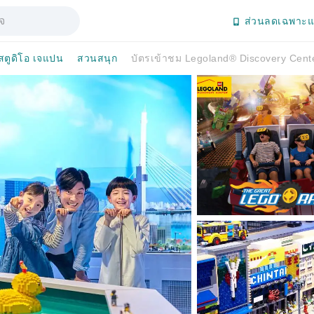
ส่วนลดเฉพาะแ
 สตูดิโอ เจแปน
สวนสนุก
บัตรเข้าชม Legoland® Discovery Center