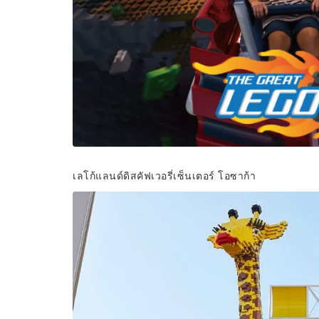
เลโก้แลนด์ดิสคัฟเวอรี่เซ็นเตอร์ โอซาก้า