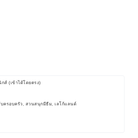
นิกส์ (เข้าได้โดยตรง)
บครอบครัว, สวนสนุกมีธีม, เลโก้แลนด์