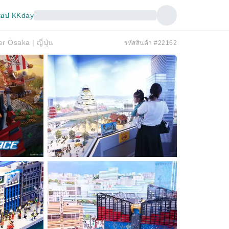
อป KKday
 Osaka | ญี่ปุ่น
รหัสสินค้า #22162