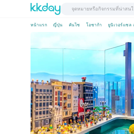
หน้าแรก
ญี่ปุ่น
คันไซ
โอซาก้า
ยูนิเวอร์แซล