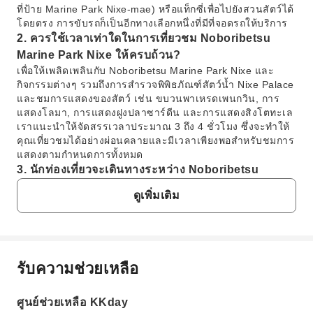
ที่ป้าย Marine Park Nixe-mae) หรือแท็กซี่เพื่อไปยังสวนสัตว์ได้
โดยตรง การขับรถก็เป็นอีกทางเลือกหนึ่งที่มีที่จอดรถให้บริการ
2. ควรใช้เวลาเท่าใดในการเที่ยวชม Noboribetsu
Marine Park Nixe ให้ครบถ้วน?
เพื่อให้เพลิดเพลินกับ Noboribetsu Marine Park Nixe และ
กิจกรรมต่างๆ รวมถึงการสำรวจพิพิธภัณฑ์สัตว์น้ำ Nixe Palace
และชมการแสดงของสัตว์ เช่น ขบวนพาเหรดเพนกวิน, การ
แสดงโลมา, การแสดงฝูงปลาซาร์ดีน และการแสดงสิงโตทะเล
เราแนะนำให้จัดสรรเวลาประมาณ 3 ถึง 4 ชั่วโมง ซึ่งจะทำให้
คุณเที่ยวชมได้อย่างผ่อนคลายและมีเวลาเพียงพอสำหรับชมการ
แสดงตามกำหนดการทั้งหมด
3. นักท่องเที่ยวจะเดินทางระหว่าง Noboribetsu
Marine Park Nixe และสถานที่ท่องเที่ยวท้องถิ่นอื่นๆ
ดูเพิ่มเติม
เช่น หุบเขานรกจิโกกุดานิได้อย่างไร?
Noboribetsu Marine Park Nixe อยู่ห่างจากเมือง Noboribetsu
Onsen ไม่ไกล ซึ่งเป็นที่ตั้งของสถานที่ท่องเที่ยวยอดนิยม เช่น
หุบเขานรกจิโกกุดานิ (Jigokudani Valley) คุณสามารถเดินทาง
ได้อย่างสะดวกด้วยการนั่งรถบัส Donan Bus จากป้ายรถเมล์
รับความช่วยเหลือ
คำถามที่พบบ่อย
"Marine Park Nixe-mae" ไปยังสถานีขนส่ง "Noboribetsu
Onsen" ซึ่งอยู่ใกล้กับหุบเขานรก นอกจากนี้ยังมีบริการแท็กซี่ที่
ศูนย์ช่วยเหลือ KKday
พร้อมให้บริการสำหรับการเดินทางที่รวดเร็ว
1. มีตัวเลือกการเดินทางแบบใดที่ดีที่สุดในการไปยัง