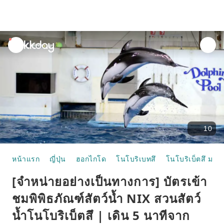
unread
notifications
10
หน้าแรก
ญี่ปุ่น
ฮอกไกโด
โนโบริเบทสึ
โนโบริเบ็ตสึ มารี
[จำหน่ายอย่างเป็นทางการ] บัตรเข้า
ชมพิพิธภัณฑ์สัตว์น้ำ NIX สวนสัตว์
น้ำโนโบริเบ็ตสึ | เดิน 5 นาทีจาก