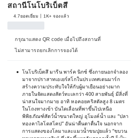
สถานีโนโบริเบ็ตสึ
4.7
ยอดเยี่ยม
1K+ จองแล้ว
กรุณาแสดง QR code เมื่อไปถึงสถานที่
ไม่สามารถยกเลิกการจองได้
โนโบริเบ็ตสึ มารีน พาร์ค นิกซ์ ซึ่งภายนอกจำลอง
มาจากปราสาทเอเยร์สโกในประเทศเดนมาร์ก
สร้างความประทับใจให้กับผู้มาเยือนอย่างมาก
ภายในจัดแสดงสัตว์ทะเลกว่า 400 สายพันธุ์ มีสิ่งที่
น่าสนใจมากมาย อาทิ หอคอยคริสตัลสูง 8 เมตร
ในโถงทางเข้า บันไดเลื่อนที่พาขึ้นไปเหนือ
พิพิธภัณฑ์สัตว์น้ำขนาดใหญ่ อุโมงค์น้ำ และ “ปลา
ทองคาไลโดสโคป” อันน่าตื่นตาตื่นใจ นอกจาก
การแสดงของโลมาและแมวน้ำขนปุยแล้ว “ขบวน