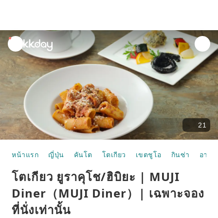
unread
notifications
21
หน้าแรก
ญี่ปุ่น
คันโต
โตเกียว
เขตชูโอ
กินซ่า
อาหา
โตเกียว ยูราคุโช/ฮิบิยะ | MUJI
Diner（MUJI Diner）| เฉพาะจอง
ที่นั่งเท่านั้น