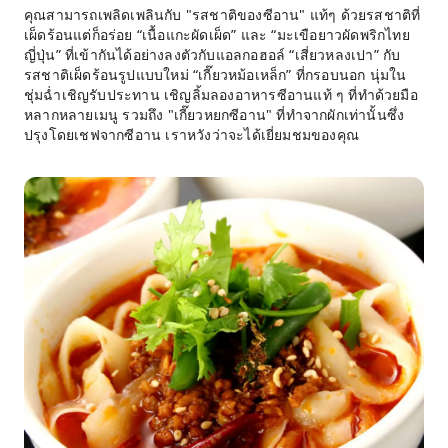
คุณสามารถเพลิดเพลินกับ "รสชาติของซีอาน" แท้ๆ ด้วยรสชาติที่
เผ็ดร้อนแต่ก็อร่อย “เนื้อแกะผัดเผ็ด” และ “มะเขือยาวผัดพริกไทย
ญี่ปุ่น” ที่เข้ากันได้อย่างลงตัวกับแอลกอฮอล์ “เสี่ยวหลงเปา” กับ
รสชาติเผ็ดร้อนรูปแบบใหม่ “เกี๊ยวหม้อเหล็ก” ที่กรอบนอก นุ่มใน
ชุ่มฉ่ำเชิญรับประทาน เชิญลิ้มลองอาหารซีอานแท้ ๆ ที่ทำด้วยมือ
หลากหลายเมนู รวมถึง "เกี๊ยวหยกซีอาน" ที่ทำจากผักเท่านั้นซึ่ง
ปรุงโดยเชฟจากซีอาน เราหวังว่าจะได้เยี่ยมชมของคุณ