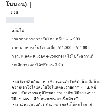
โนมอน) |
3.6
ดี
หม้อไฟ
ราคาอาหารกลางวันโดยเฉลี่ย: ～￥999
ราคาอาหารเย็นโดยเฉลี่ย: ￥4,000～￥4,999
กรุณาแสดง KKday e-voucher เมื่อไปถึงสถานที่
ยกเลิกการจองได้ฟรีก่อน 3 วัน
・เพลิดเพลินกับอาหารซีอานต้นตำรับที่ทำด้วยมือด้วย
ความเอาใจใส่และใส่ใจในแต่ละรายการ ・ "บะหมี่
ดาบ" อันน่าภาคภูมิใจของเราปรุงด้วยฝีมือของช่าง
ฝีมือของเรา! มีจำหน่ายขนาดครึ่งเดียว○
・เรามีห้องส่วนตัวที่สามารถรองรับได้ทุกโอกาส