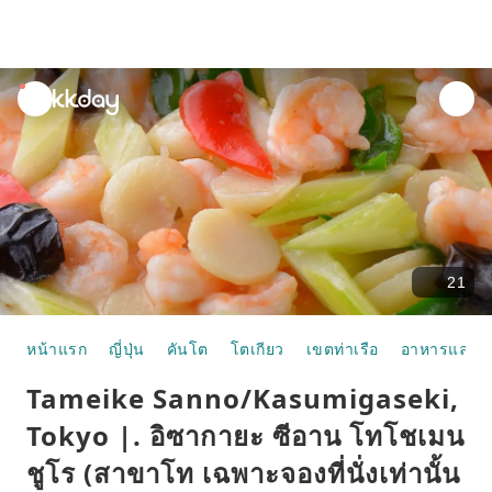
unread
notifications
21
หน้าแรก
ญี่ปุ่น
คันโต
โตเกียว
เขตท่าเรือ
อาหารและห้
Tameike Sanno/Kasumigaseki,
Tokyo |. อิซากายะ ซีอาน โทโชเมน
ชูโร (สาขาโท เฉพาะจองที่นั่งเท่านั้น