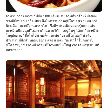
จำนวนการตัดต่อนาทีคือ 100! เส้นบะหมี่ดาบที่ทำด้วยฝีมือของ
ช่างฝีมือของเราถือเป็นหนึ่งในความภาคภูมิใจของเรา เมนูยอด
นิยมคือ ``บะหมี่โกนมาราโต'' ซึ่งมีซุปรสเผ็ดหอมกรุ่นและเส้น
บะหมี่เหนียวนุ่มที่ไม่อาจต้านทานได้! - เมนูอื่นๆ ได้แก่ "บะหมี่โก
โมกุผักดาบ" ที่เต็มไปด้วยเห็ดและผัก "บะหมี่โกโมกุ" น่ารับ
ประทานที่มีกลิ่นหอมของกระเทียม และ "บะหมี่โกโมกุนดาบ
ซี่โครงหมู" ที่ราดหน้าด้วยซี่โครงหมูชิ้นใหญ่ We เสนอรูปแบบที่
หลากหลาย