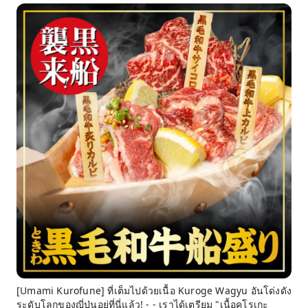
[Umami Kurofune] ที่เต็มไปด้วยเนื้อ Kuroge Wagyu อันโด่งดัง
ระดับโลกของญี่ปุ่นอยู่ที่นี่แล้ว! - - เราได้เตรียม "เนื้อคุโรเกะ