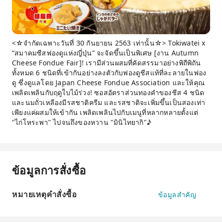
<☆จำกัดเฉพาะวันที่ 30 กันยายน 2563 เท่านั้น☆> Tokiwatei x
“สมาคมชีสฟองดูแห่งญี่ปุ่น” จะจัดขึ้นเป็นพิเศษ [งาน Autumn
Cheese Fondue Fair]! เรามีส่วนผสมที่คัดสรรมาอย่างพิถีพิถัน
ทั้งหมด 6 ชนิดที่เข้ากันอย่างลงตัวกับฟองดูชีสแท้ที่ละลายในฟอง
ดู ซึ่งดูแลโดย Japan Cheese Fondue Association และให้คุณ
เพลิดเพลินกับฤดูใบไม้ร่วง! ซอสอัตราส่วนทองคำของชีส 4 ชนิด
และนมถั่วเหลืองมีรสชาติครีม และรสชาติจะเพิ่มขึ้นเป็นสองเท่า
เพียงแค่ผสมให้เข้ากัน เพลิดเพลินไปกับเมนูที่หลากหลายตั้งแต่
"ไก่โหระพา" ไปจนถึงของหวาน "มินิไทยากิ"♪
ข้อมูลการสั่งซื้อ
หมายเหตุคำสั่งซื้อ
ข้อมูลสำคัญ