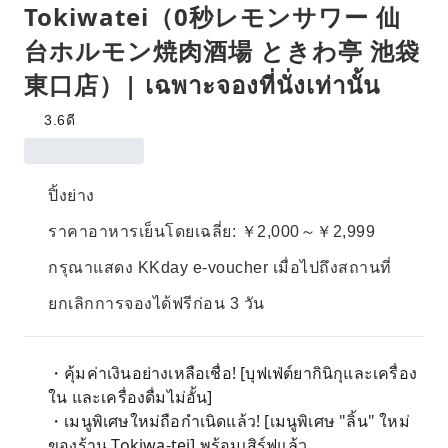
Tokiwatei（0秒レモンサワー 仙
台ホルモン焼肉酒場 ときわ亭 池袋
東口店）| เฉพาะจองที่นั่งเท่านั้น
3.6
ดี
ปิ้งย่าง
ราคาอาหารเย็นโดยเฉลี่ย: ￥2,000～￥2,999
กรุณาแสดง KKday e-voucher เมื่อไปถึงสถานที่
ยกเลิกการจองได้ฟรีก่อน 3 วัน
・คุ้มค่าเงินอย่างเหลือเชื่อ! [บุฟเฟ่ต์ยากินิกุและเครื่อง
ใน และเครื่องดื่มไม่อั้น]
・เมนูพิเศษใหม่ถือกำเนิดแล้ว! [เมนูพิเศษ "ลิ้น" ใหม่
ของร้าน Tokiwa-tei] พร้อมเสิร์ฟแล้ว