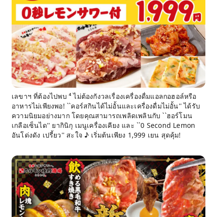
เลขาฯ ที่ต้องไปพบ ⁴ ไม่ต้องกังวลเรื่องเครื่องดื่มแอลกอฮอล์หรือ
อาหารไม่เพียงพอ! ``คอร์สกินได้ไม่อั้นและเครื่องดื่มไม่อั้น'' ได้รับ
ความนิยมอย่างมาก โดยคุณสามารถเพลิดเพลินกับ ``ฮอร์โมน
เกลือเซ็นได'' ยากินิกุ เมนูเครื่องเคียง และ ``0 Second Lemon
อันโด่งดัง เปรี้ยว'' สะใจ ♪ เริ่มต้นเพียง 1,999 เยน สุดคุ้ม!