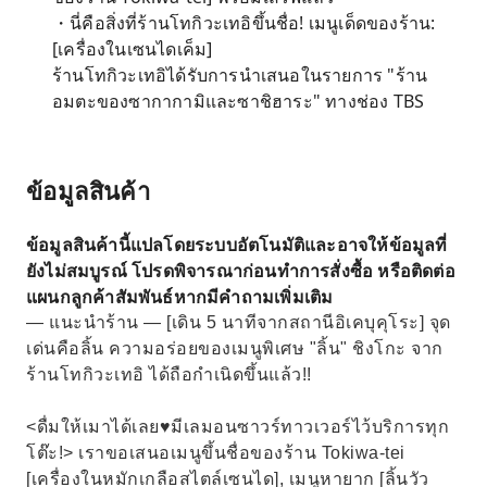
・นี่คือสิ่งที่ร้านโทกิวะเทอิขึ้นชื่อ! เมนูเด็ดของร้าน:
[เครื่องในเซนไดเค็ม]
ร้านโทกิวะเทอิได้รับการนำเสนอในรายการ "ร้าน
อมตะของซากากามิและซาชิฮาระ" ทางช่อง TBS
ข้อมูลสินค้า
ข้อมูลสินค้านี้แปลโดยระบบอัตโนมัติและอาจให้ข้อมูลที่
ยังไม่สมบูรณ์ โปรดพิจารณาก่อนทำการสั่งซื้อ หรือติดต่อ
แผนกลูกค้าสัมพันธ์หากมีคำถามเพิ่มเติม
— แนะนำร้าน — [เดิน 5 นาทีจากสถานีอิเคบุคุโระ] จุด
เด่นคือลิ้น ความอร่อยของเมนูพิเศษ "ลิ้น" ชิงโกะ จาก
ร้านโทกิวะเทอิ ได้ถือกำเนิดขึ้นแล้ว!!
<ดื่มให้เมาได้เลย♥มีเลมอนซาวร์ทาวเวอร์ไว้บริการทุก
โต๊ะ!> เราขอเสนอเมนูขึ้นชื่อของร้าน Tokiwa-tei
[เครื่องในหมักเกลือสไตล์เซนได], เมนูหายาก [ลิ้นวัว