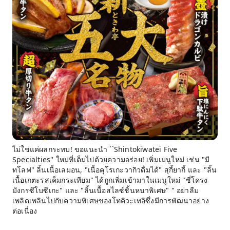
ไม่ใช่แค่ผลกระทบ! ขอแนะนำ ``Shintokiwatei Five
Specialties'' ใหม่ที่เต็มไปด้วยความอร่อย! เพิ่มเมนูใหม่ เช่น "มี
ทโลฟ" ลิ้นเนื้อเลมอน, "เนื้อคุโรเกะวากิวดื่มได้" สุกี้ยากี้ และ "ลิ้น
เนื้อเกตะรสเค็มกระเทียม" ได้ถูกเพิ่มเข้ามาในเมนูใหม่ "ซี่โครง
มังกรซึโบซึเกะ" และ "ลิ้นเนื้อสไลซ์ชิ้นหนาพิเศษ" " อย่าลืม
เพลิดเพลินไปกับความพิเศษของโทคิวะเทอิซึ่งมีการพัฒนาอย่าง
ต่อเนื่อง