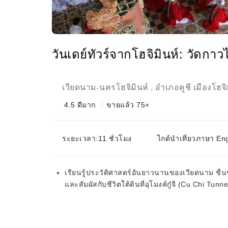
วันเดย์ทัวร์จากโฮจิมินห์: วัดกาวไ
เวียดนาม
นครโฮจิมินห์
อำเภอคูชี เมืองโฮจิ
-
,
4.5
ดีมาก
ขายแล้ว 75+
ระยะเวลา:11 ชั่วโมง
ไกด์นำเที่ยวภาษา Eng
เรียนรู้ประวัติศาสตร์อันยาวนานของเวียดนาม ชื่
และสัมผัสกับชีวิตใต้ดินที่อุโมงค์กู๋จี (Cu Chi Tunne