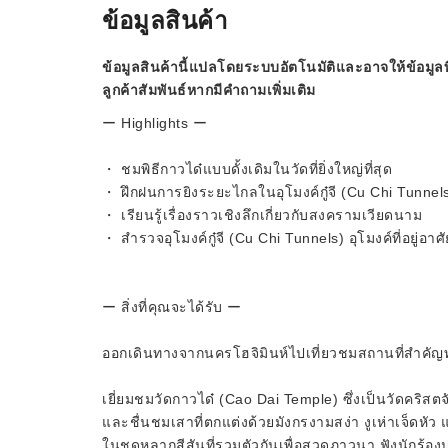
ข้อมูลสินค้า
ข้อมูลสินค้านี้แปลโดยระบบอัตโนมัติและอาจให้ข้อมูลท
ลูกค้าสัมพันธ์หากมีคำถามเพิ่มเติม
ー Highlights ー
・ ชมพิธีกาวได๋แบบดั้งเดิมในวัดที่ยิ่งใหญ่ที่สุด
・ ฝึกฝนการยิงระยะไกลในอุโมงค์กู๋จี (Cu Chi Tunnel
・ เรียนรู้เรื่องราวเชิงลึกเกี่ยวกับสงครามเวียดนาม
・ สำรวจอุโมงค์กู๋จี (Cu Chi Tunnels) อุโมงค์ที่อยู่อา
ー สิ่งที่คุณจะได้รับ ー
ออกเดินทางจากนครโฮจิมินห์ไปเที่ยวชมสถานที่สำคัญ
เยี่ยมชมวัดกาวได๋ (Cao Dai Temple) ซึ่งเป็นวัดคริสต
และชื่นชมเสาที่ตกแต่งด้วยมังกรงามสง่า งูเห่าเจ็ดหัว
ในชุดหลากสีสันที่รวมตัวกันเพื่อสวดภาวนา ฟังนักร้อ