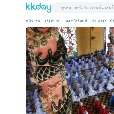
หน้าแรก
เวียดนาม
นครโฮจิมินห์
อำเภอคูชี เมื