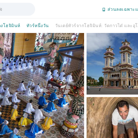
ส่วนลดเฉพาะแ
องโฮจิมินห์
ทัวร์หนึ่งวัน
วันเดย์ทัวร์จากโฮจิมินห์: วัดกาวได๋ และอุโม