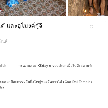
ด๋ และอุโมงค์กู๋จี
มินห์
lish
กรุณาแสดง KKday e-voucher เมื่อไปถึงสถานที่
นชมสถาปัตยกรรมอันยิ่งใหญ่ของวัดกาวได๋ (Cao Dai Temple)
ls)