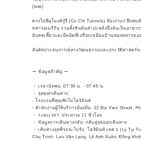
(lute)
ตรงไปที่อุโมงค์กู๋จี (Cu Chi Tunnels) อันเก่าแก่ ฝึก
ทหารอเมริกัน รวมทั้งชิมมันสำปะหลังนึ่งอันเป็นอาหารหล
อันคดเคี้ยวและมืดมิดที่เปรียบเสมือนบ้านของทหารขอ
สัมผัสประสบการณ์ทางวัฒนธรรมและประวัติศาสตร์ของ
ー ข้อมูลสำคัญ ー
・ เวลานัดพบ: 07:30 น. - 07:45 น.
・ จุดออกเดินทาง:
- โรงแรมที่คุณพักในโฮจิมินห์
- สำนักงานผู้ให้บริการท้องถิ่น: 22 Bui Vien Street,
・ ระยะเวลา: ประมาณ 11 ชั่วโมง
・ ข้อมูลการเดินทางกลับ: กลับสู่จุดออกเดินทาง
・ เส้นทางจุดที่รถจะไปรับ: โฮจิมินห์ เขต 1 (Lý Tự
Chu Trinh, Lưu Văn Lang, Lê Anh Xuân, Đồng Khở