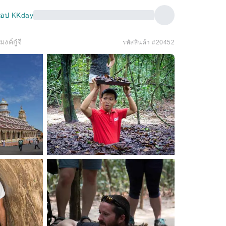
อป KKday
งค์กู๋จี
รหัสสินค้า #20452