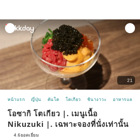
unread
notifications
21
หน้าแรก
ญี่ปุ่น
คันโต
โตเกียว
ชินางาวะ
อาหารและห้
โอซากิ โตเกียว |. เมนูเนื้อ
Nikuzuki |. เฉพาะจองที่นั่งเท่านั้น
4.6
ยอดเยี่ยม