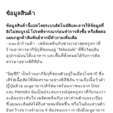
ข้อมูลสินค้า
ข้อมูลสินค้านี้แปลโดยระบบอัตโนมัติและอาจให้ข้อมูลที่
ยังไม่สมบูรณ์ โปรดพิจารณาก่อนทำการสั่งซื้อ หรือติดต่อ
แผนกลูกค้าสัมพันธ์หากมีคำถามเพิ่มเติม
- แนะนำร้านค้า - เพลิดเพลินกับช่วงเวลาสุดหรูหราที่
ร้านอาหารยากินิกุที่ซ่อนอยู่ "Nikuzuki" ที่ซึ่งวัตถุดิบ
อุปกรณ์บนโต๊ะอาหาร และพื้นที่ทั้งหมดได้รับการคัด
สรรมาอย่างพิถีพิถัน
“นิคุซึกิ” เป็นร้านยากินิกุที่ซ่อนตัวอยู่ในเมืองโอซากิ ซึ่ง
เสิร์ฟเนื้อสัตว์ที่คัดสรรมาอย่างพิถีพิถัน รวมถึงเนื้อวัวดำ
ญี่ปุ่นด้วย เมนูอาหารเสิร์ฟมาพร้อมภาชนะจาก Dior
และ Hermès นับเป็นประสบการณ์สุดหรูหราที่รับรองว่า
จะต้องประทับใจ เพลิดเพลินกับเวลาส่วนตัวบนระเบียง
ซึ่งคุณจะสัมผัสได้ถึงสายลมที่สดชื่น หรือในห้องส่วนตัว
อันกว้างขวางจำนวน 4 ห้องของเรา เรายังมีเมนูอาหาร