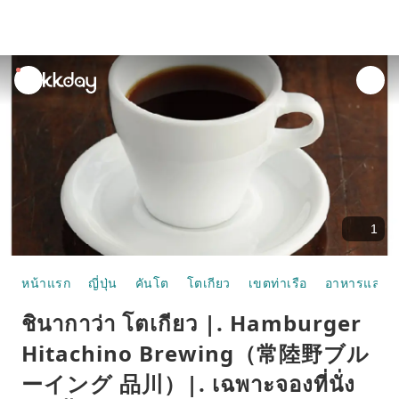
unread
notifications
1
หน้าแรก
ญี่ปุ่น
คันโต
โตเกียว
เขตท่าเรือ
อาหารและห้
ชินากาว่า โตเกียว |. Hamburger
Hitachino Brewing（常陸野ブル
ーイング 品川）|. เฉพาะจองที่นั่ง