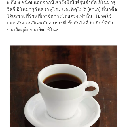
8 ถึง 9 ชนิด! นอกจากนี้เรายังมีเบียร์รุ่นจำกัด ฮิโนมารุ
วิสกี้ ฮิโนมารุกินคุราฟุโดะ และคิคุโมริ (สาเก) ที่หาซื้อ
ได้เฉพาะที่ร้านที่เราจัดการโดยตรงเท่านั้น! โปรดใช้
เวลาอันแสนวิเศษกับอาหารที่เข้ากันได้ดีกับเบียร์ที่ทำ
จากวัตถุดิบจากฮิตาชิโนะ