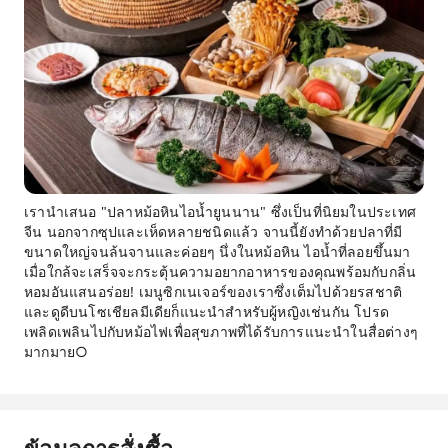
เรานำเสนอ "ปลาหม้อหินไอน้ำยูนนาน" ซึ่งเป็นที่นิยมในประเทศ
จีน นอกจากซุปและเห็ดหลายชนิดแล้ว จานนี้ยังทำด้วยปลาที่มี
ขนาดใหญ่จนล้นจานและค่อยๆ นึ่งในหม้อหิน ไอน้ำที่ลอยขึ้นมา
เมื่อใกล้จะเสร็จจะกระตุ้นความอยากอาหารของคุณพร้อมกับกลิ่น
หอมอันแสนอร่อย! เมนูซิกเนเจอร์ของเราซึ่งเต็มไปด้วยรสชาติ
และดูดีบนโซเชียลมีเดียก็แนะนำสำหรับผู้หญิงเช่นกัน โปรด
เพลิดเพลินไปกับหม้อไฟเพื่อสุขภาพที่ได้รับการแนะนำในสื่อต่างๆ
มากมาย○