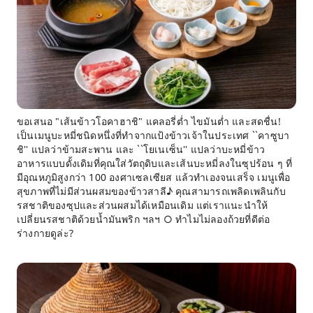
ขอเสนอ "เส้นข้าวโอคาฮาชิ" แคลอรี่ต่ำ ไขมันต่ำ และสดชื่น!
เป็นเมนูบะหมี่ชนิดหนึ่งที่ทำจากแป้งข้าวเจ้าในประเทศ ``คาซูบา
ชิ'' แปลว่าข้ามสะพาน และ ``โยเนเซ็น'' แปลว่าบะหมี่ข้าว
อาหารแบบดั้งเดิมที่คุณใส่วัตถุดิบและเส้นบะหมี่ลงในซุปร้อน ๆ ที่
มีอุณหภูมิสูงกว่า 100 องศาเซลเซียส แล้วทำเองจนเสร็จ เมนูเพื่อ
สุขภาพที่ไม่มีส่วนผสมของข้าวสาลี♪ คุณสามารถเพลิดเพลินกับ
รสชาติของซุปและส่วนผสมได้เหมือนเดิม แต่เราแนะนำให้
เปลี่ยนรสชาติด้วยน้ำมันพริก ฯลฯ ○ ทำไมไม่ลองถ้วยที่ดีต่อ
ร่างกายดูล่ะ?