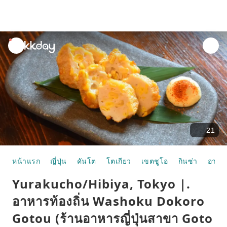
unread
notifications
21
หน้าแรก
ญี่ปุ่น
คันโต
โตเกียว
เขตชูโอ
กินซ่า
อาหา
Yurakucho/Hibiya, Tokyo |.
อาหารท้องถิ่น Washoku Dokoro
Gotou (ร้านอาหารญี่ปุ่นสาขา Goto