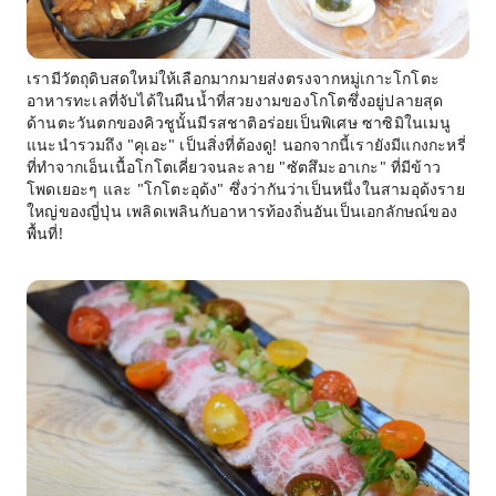
เรามีวัตถุดิบสดใหม่ให้เลือกมากมายส่งตรงจากหมู่เกาะโกโตะ
อาหารทะเลที่จับได้ในผืนน้ำที่สวยงามของโกโตซึ่งอยู่ปลายสุด
ด้านตะวันตกของคิวชูนั้นมีรสชาติอร่อยเป็นพิเศษ ซาซิมิในเมนู
แนะนำรวมถึง "คุเอะ" เป็นสิ่งที่ต้องดู! นอกจากนี้เรายังมีแกงกะหรี่
ที่ทำจากเอ็นเนื้อโกโตเคี่ยวจนละลาย "ซัตสึมะอาเกะ" ที่มีข้าว
โพดเยอะๆ และ "โกโตะอุด้ง" ซึ่งว่ากันว่าเป็นหนึ่งในสามอุด้งราย
ใหญ่ของญี่ปุ่น เพลิดเพลินกับอาหารท้องถิ่นอันเป็นเอกลักษณ์ของ
พื้นที่!