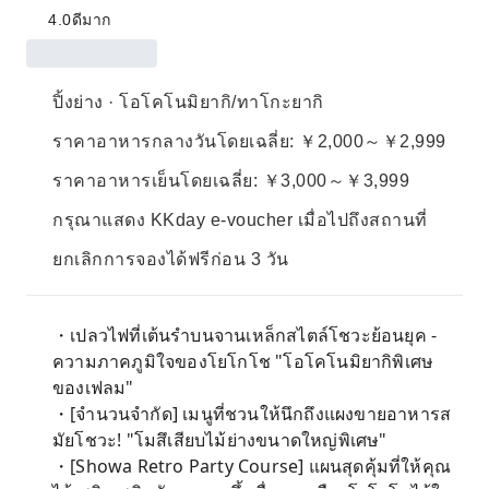
4.0
ดีมาก
ปิ้งย่าง · โอโคโนมิยากิ/ทาโกะยากิ
ราคาอาหารกลางวันโดยเฉลี่ย: ￥2,000～￥2,999
ราคาอาหารเย็นโดยเฉลี่ย: ￥3,000～￥3,999
กรุณาแสดง KKday e-voucher เมื่อไปถึงสถานที่
ยกเลิกการจองได้ฟรีก่อน 3 วัน
・เปลวไฟที่เต้นรำบนจานเหล็กสไตล์โชวะย้อนยุค -
ความภาคภูมิใจของโยโกโช "โอโคโนมิยากิพิเศษ
ของเฟลม"
・[จำนวนจำกัด] เมนูที่ชวนให้นึกถึงแผงขายอาหารส
มัยโชวะ! "โมสึเสียบไม้ย่างขนาดใหญ่พิเศษ"
・[Showa Retro Party Course] แผนสุดคุ้มที่ให้คุณ