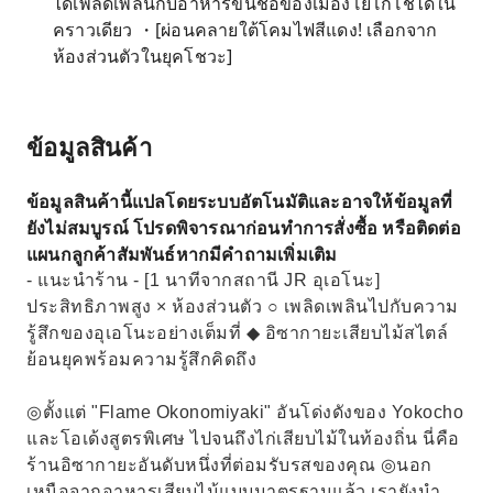
ได้เพลิดเพลินกับอาหารขึ้นชื่อของเมืองโยโกโชได้ใน
คราวเดียว ・[ผ่อนคลายใต้โคมไฟสีแดง! เลือกจาก
ห้องส่วนตัวในยุคโชวะ]
ข้อมูลสินค้า
ข้อมูลสินค้านี้แปลโดยระบบอัตโนมัติและอาจให้ข้อมูลที่
ยังไม่สมบูรณ์ โปรดพิจารณาก่อนทำการสั่งซื้อ หรือติดต่อ
แผนกลูกค้าสัมพันธ์หากมีคำถามเพิ่มเติม
- แนะนำร้าน - [1 นาทีจากสถานี JR อุเอโนะ]
ประสิทธิภาพสูง × ห้องส่วนตัว ○ เพลิดเพลินไปกับความ
รู้สึกของอุเอโนะอย่างเต็มที่ ◆ อิซากายะเสียบไม้สไตล์
ย้อนยุคพร้อมความรู้สึกคิดถึง
◎ตั้งแต่ "Flame Okonomiyaki" อันโด่งดังของ Yokocho
และโอเด้งสูตรพิเศษ ไปจนถึงไก่เสียบไม้ในท้องถิ่น นี่คือ
ร้านอิซากายะอันดับหนึ่งที่ต่อมรับรสของคุณ ◎นอก
เหนือจากอาหารเสียบไม้แบบมาตรฐานแล้ว เรายังนำ