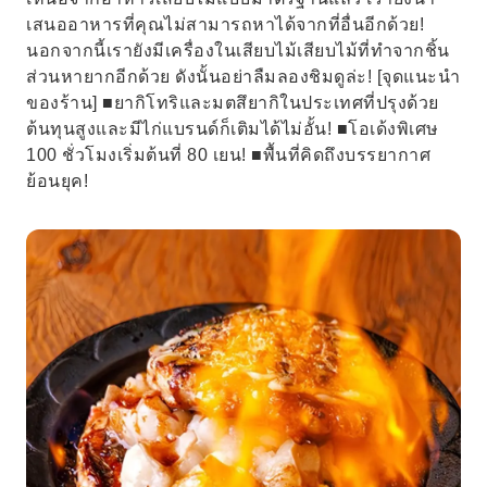
เสนออาหารที่คุณไม่สามารถหาได้จากที่อื่นอีกด้วย!
นอกจากนี้เรายังมีเครื่องในเสียบไม้เสียบไม้ที่ทำจากชิ้น
ส่วนหายากอีกด้วย ดังนั้นอย่าลืมลองชิมดูล่ะ! [จุดแนะนำ
ของร้าน] ■ยากิโทริและมตสึยากิในประเทศที่ปรุงด้วย
ต้นทุนสูงและมีไก่แบรนด์ก็เติมได้ไม่อั้น! ■โอเด้งพิเศษ
100 ชั่วโมงเริ่มต้นที่ 80 เยน! ■พื้นที่คิดถึงบรรยากาศ
ย้อนยุค!