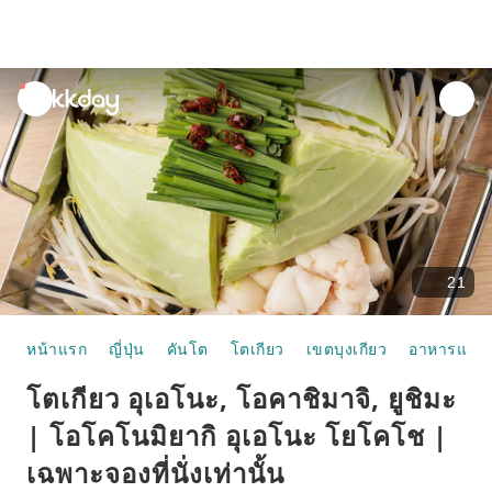
unread
notifications
21
หน้าแรก
ญี่ปุ่น
คันโต
โตเกียว
เขตบุงเกียว
อาหารและห
โตเกียว อุเอโนะ, โอคาชิมาจิ, ยูชิมะ
| โอโคโนมิยากิ อุเอโนะ โยโคโช |
เฉพาะจองที่นั่งเท่านั้น