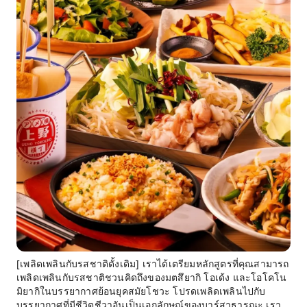
[เพลิดเพลินกับรสชาติดั้งเดิม] เราได้เตรียมหลักสูตรที่คุณสามารถ
เพลิดเพลินกับรสชาติชวนคิดถึงของมตสึยากิ โอเด้ง และโอโคโน
มิยากิในบรรยากาศย้อนยุคสมัยโชวะ โปรดเพลิดเพลินไปกับ
บรรยากาศที่มีชีวิตชีวาอันเป็นเอกลักษณ์ของบาร์สาธารณะ เรา