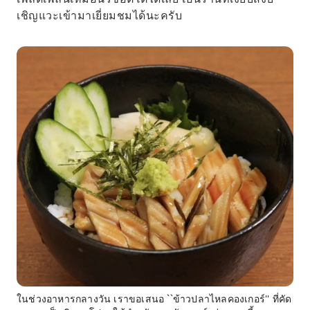
เชิญแวะเข้ามาเยี่ยมชมได้นะครับ
ในช่วงอาหารกลางวัน เราขอเสนอ ``ข้าวปลาไหลคองเกอร์'' ที่คัด