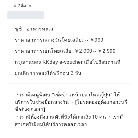
4.2
ดีมาก
ซูชิ · อาหารทะเล
ราคาอาหารกลางวันโดยเฉลี่ย: ～￥999
ราคาอาหารเย็นโดยเฉลี่ย: ￥2,000～￥2,999
กรุณาแสดง KKday e-voucher เมื่อไปถึงสถานที่
ยกเลิกการจองได้ฟรีก่อน 3 วัน
・เรามีเมนูพิเศษ "เซ็ตข้าวหน้าปลาไหลญี่ปุ่น" ให้
บริการในช่วงมื้อกลางวัน ・[โปรดลองอุด้งแกงกะหรี่
ชื่อดังของเรา]
・เรามีห้องกึ่งส่วนตัวที่นั่งได้มากถึง 10 คน ・เรามี
สาเกพรีเมียมให้บริการตลอดเวลา