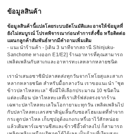
ข้อมูลสินค้า
ข้อมูลสินค้านี้แปลโดยระบบอัตโนมัติและอาจให้ข้อมูลที่
ยังไม่สมบูรณ์ โปรดพิจารณาก่อนทำการสั่งซื้อ หรือติดต่อ
แผนกลูกค้าสัมพันธ์หากมีคำถามเพิ่มเติม
- แนะนำร้านค้า - [เดิน 3 นาทีจากสถานี Shinjuku-
Sanchome ทางออก E1/E2] ร้านอาหารที่คุณสามารถ
เพลิดเพลินกับสาเกและอาหารทะเลหลากหลายชนิด
เรานำเสนอซาซิมิปลาสดส่งทุกวันจากโทโยสุและสาเก
หลากหลายชนิด สำหรับมื้อกลางวัน เราขอแนะนำ "ชุด
ข้าวปลาไหลทะเล" ซึ่งมีให้เลือกประมาณ 10 ชนิดใน
แต่ละเดือน ปลาไหลทะเลที่เราเสิร์ฟส่งตรงจากร้าน
เฉพาะปลาไหลทะเลในโอกายามะทุกวัน เพลิดเพลินไป
กับปลาไหลทะเลรสชาตินุ่มลิ้นกับซอสโฮมเมดที่ทำจาก
กระดูกปลาไหล เก็บซุปอุด้งแกงกะหรี่เอาไว้สักหน่อย
แล้วเติมพาร์เมซานชีสและข้าวซีอิ๊วดำลงไป ก็สามารถ
เพลิดเพลินเหมือนริซอตโต้ได้เลย เป็นร้านที่เงียบสงบ