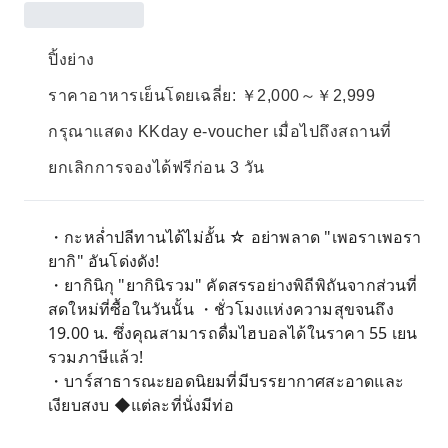
ปิ้งย่าง
ราคาอาหารเย็นโดยเฉลี่ย: ￥2,000～￥2,999
กรุณาแสดง KKday e-voucher เมื่อไปถึงสถานที่
ยกเลิกการจองได้ฟรีก่อน 3 วัน
・กะหล่ำปลีทานได้ไม่อั้น ☆ อย่าพลาด "เพอราเพอรา
ยากิ" อันโด่งดัง!
・ยากินิกุ "ยากินิรวม" คัดสรรอย่างพิถีพิถันจากส่วนที่
สดใหม่ที่ซื้อในวันนั้น ・ชั่วโมงแห่งความสุขจนถึง
19.00 น. ซึ่งคุณสามารถดื่มไฮบอลได้ในราคา 55 เยน
รวมภาษีแล้ว!
・บาร์สาธารณะยอดนิยมที่มีบรรยากาศสะอาดและ
เงียบสงบ ◆แต่ละที่นั่งมีท่อ