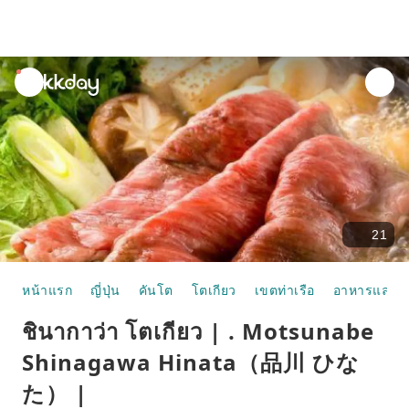
unread
notifications
21
หน้าแรก
ญี่ปุ่น
คันโต
โตเกียว
เขตท่าเรือ
อาหารและห้
ชินากาว่า โตเกียว | . Motsunabe
Shinagawa Hinata（品川 ひな
た） |