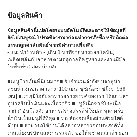
ข้อมูลสินค้า
ข้อมูลสินค้านี้แปลโดยระบบอัตโนมัติและอาจให้ข้อมูลที่
ยังไม่สมบูรณ์ โปรดพิจารณาก่อนทำการสั่งซื้อ หรือติดต่อ
แผนกลูกค้าสัมพันธ์หากมีคำถามเพิ่มเติม
- แนะนำร้านค้า - [เดิน 1 นาทีจากทางออกโคนัน]
เพลิดเพลินกับอาหารตามฤดูกาลที่หรูหราและงานฝีมือ
ในพื้นที่รสเลิศที่มีระดับ
■เมนูป้ายเป็นที่นิยมมาก■ รับจำนวนจำกัด! ปลาทูน่า
ครีบน้ำเงินขนาดกลาง [100 เยน] ซูชิเนื้อซาชิโระ [968
เยน] ■เราภูมิใจกับอาหารสร้างสรรค์ของเรา ได้แก่ ปลา
ทูน่าครีบน้ำเงินและเนื้อวากิว ■ "ซูชิเนื้อซาชิโระเนื้อ
วากิว" อันโด่งดัง อาหารสร้างสรรค์ที่ใช้ปลาทูน่าครีบ
น้ำเงินเป็นเมนูที่ดีที่สุด ■ ห่อ ห้องจัดเลี้ยงส่วนตัวสไตล์
ญี่ปุ่น ■ สามารถใช้งานได้หลากหลายวัตถุประสงค์ทั้ง
งานเลี้ยงบริษัทและงานรวมตัว ขอให้มีช่วงเวลาดีๆ ผ่อน