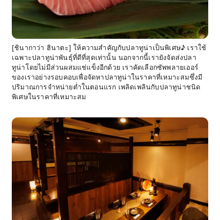
[ชินากาว่า ฮินาตะ] ให้ความสำคัญกับปลาทูน่าเป็นพิเศษ♪ เราใช้
เฉพาะปลาทูน่าพันธุ์ที่ดีที่สุดเท่านั้น นอกจากนี้เรายังจัดส่งปลา
ทูน่าโดยไม่มีส่วนผสมแช่แข็งอีกด้วย เราคัดเลือกซัพพลายเออร์
ของเราอย่างรอบคอบเพื่อจัดหาปลาทูน่าในราคาที่เหมาะสมซึ่งมี
ปริมาณการจำหน่ายต่ำในตอนแรก เพลิดเพลินกับปลาทูน่าชนิด
พิเศษในราคาที่เหมาะสม