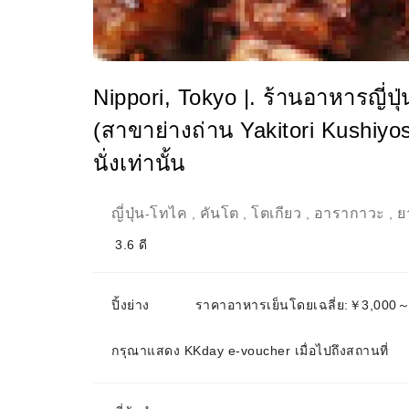
Nippori, Tokyo |. ร้านอาหารญี่ปุ
(สาขาย่างถ่าน Yakitori Kushiyos
นั่งเท่านั้น
ญี่ปุ่น
โทไค
คันโต
โตเกียว
อารากาวะ
ย
-
,
,
,
,
3.6
ดี
ปิ้งย่าง
ราคาอาหารเย็นโดยเฉลี่ย:￥3,000
กรุณาแสดง KKday e-voucher เมื่อไปถึงสถานที่