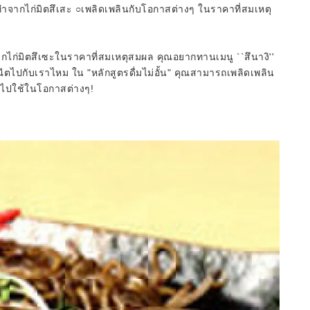
่ทำจากไก่มิตสึเสะ ○เพลิดเพลินกับโอกาสต่างๆ ในราคาที่สมเหตุ
ไก่มิตสึเซะในราคาที่สมเหตุสมผล คุณอยากทานเมนู ``สึนางิ''
ระณีตไปกับเราไหม ใน "หลักสูตรดื่มไม่อั้น" คุณสามารถเพลิดเพลิน
นำไปใช้ในโอกาสต่างๆ!