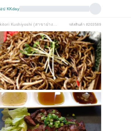
อป KKday
Nippori, Tokyo |. ร้านอาหารญี่ปุ่น Sumibi Yakitori Kushiyoshi (สาขาย่างถ่าน Yakitori Kushiyoshi Nishi-Nippori) | เฉพาะจองที่นั่งเท่านั้น
รหัสสินค้า #203589