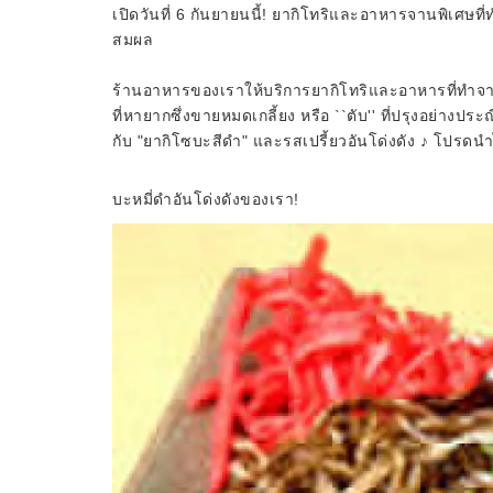
เปิดวันที่ 6 กันยายนนี้! ยากิโทริและอาหารจานพิเศษที
สมผล
ร้านอาหารของเราให้บริการยากิโทริและอาหารที่ทำจาก
ที่หายากซึ่งขายหมดเกลี้ยง หรือ ``ตับ'' ที่ปรุงอย่างป
กับ "ยากิโซบะสีดำ" และรสเปรี้ยวอันโด่งดัง ♪ โปรด
บะหมี่ดำอันโด่งดังของเรา!