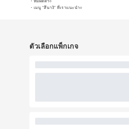
・หมี่ผัดดำ○
・เมนู “สึนางิ” ที่เราแนะนำ○
ตัวเลือกแพ็กเกจ