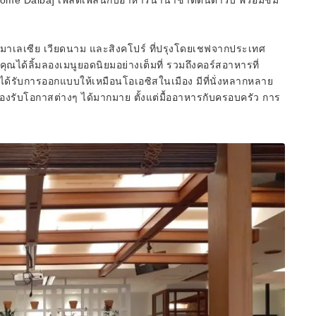
mome Daiba] เพลิดเพลินกับอาหารนานาชาติต้นตำรับ พร้อมชม
ย มาเลเซีย เวียดนาม และสิงคโปร์ ที่ปรุงโดยเชฟจากประเทศ
คุณได้ลิ้มลองเมนูยอดนิยมอย่างเต็มที่ รวมถึงคอร์สอาหารที่
้รับการออกแบบให้เหมือนโอเอซิสในเมือง มีที่นั่งหลากหลาย
ถรองรับโอกาสต่างๆ ได้มากมาย ตั้งแต่มื้ออาหารกับครอบครัว การ