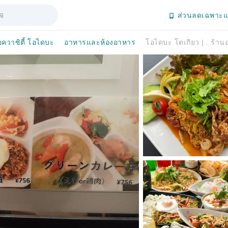
ส่วนลดเฉพาะแ
อควาซิตี้ โอไดบะ
อาหารและห้องอาหาร