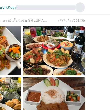
อป KKday
โอไดบะ โตเกียว | . ร้านอาหารอินโดนีเซีย GREEN ASIA TOKYO（グリーン アジア トウキョウ） |
รหัสสินค้า #203450