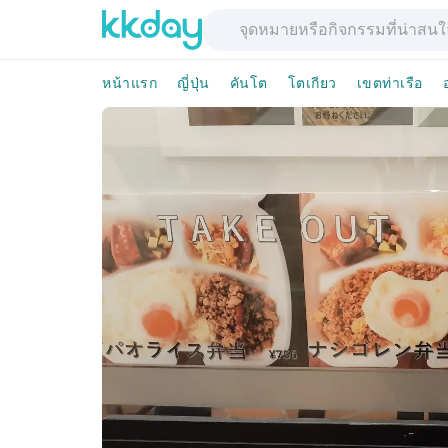
หน้าแรก
ญี่ปุ่น
คันโต
โตเกียว
เขตท่าเรือ