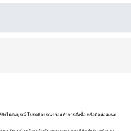
ี่ยังไม่สมบูรณ์ โปรดพิจารณาก่อนทำการสั่งซื้อ หรือติดต่อแผนก