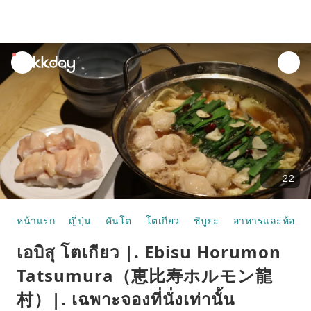
unread
notifications
22
หน้าแรก
ญี่ปุ่น
คันโต
โตเกียว
ชิบูยะ
อาหารและห้องอ
เอบิสุ โตเกียว |. Ebisu Horumon
Tatsumura（恵比寿ホルモン龍
村）|. เฉพาะจองที่นั่งเท่านั้น