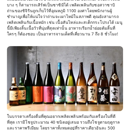
บาง ๆ ก็สามารถเสิร์ฟเป็นซาซิมิได้ เพลิดเพลินกับซอสวาซาบิ
ถ่านของชิจิรินถูกเก็บไว้ที่อุณหภูมิ 1100 องศาโดยพนักงานผู้
ชำนาญเพื่อให้แน่ใจว่าถ่านจะเผาไหม้ในสภาพดี คุณยังสามารถ
เพลิดเพลินกับเนื้อหมัก เช่น เนื้อสันไหล่และสเต็กกระโปรงได้ เมนู
นี้มีเพียงลิ้นเนื้อวัวที่นุ่มที่สุดเท่านั้น อาหารเรียกน้ำย่อยต้มลิ้นที่
ใครๆ ก็ต้องชอบ เป็นอาหารจานเด็ดที่เคี่ยวนาน 7 ถึง 8 ชั่วโมง!
ในบรรดาเครื่องดื่มที่คุณอยากเพลิดเพลินพร้อมกับเครื่องในที่ดี
ที่สุด เรามีโชจูประมาณ 40 ชนิดอยู่เสมอ รวมถึงโชจูตามฤดูกาล
และราคาพรีเมียม โดยราคาทั้งหมดอยู่ที่ราคาเดียวอันละ 500