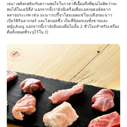
เยน! เพลิดเพลินกับความพอใจในราคาที่เอื้อมถึงที่คุณไม่คิดว่าจะ
พบได้ในเอบิสึ♪ นอกจากนี้เรายังมีเครื่องดื่มแอลกอฮอล์หลาก
หลายประเภท เช่น มะนาวเปรี้ยวโฮมเมดแช่ในเปลือกมะนาว
เบียร์คิรินลาเกอร์ และไฮบอลซึ่ง เป็นที่นิยมของทั้งชายและ
หญิง♪เมนู นอกจากนี้เรายังมีแผนดื่มไม่อั้น 2 ชั่วโมงสำหรับเครื่อง
ดื่มทั้งหมดที่ระบุไว้ใน ○