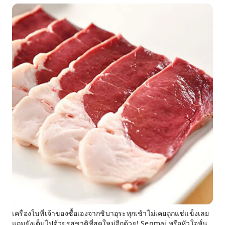
เครื่องในที่เจ้าของซื้อเองจากชิบาอุระทุกเช้าไม่เคยถูกแช่แข็งเลย
แถมยังเต็มไปด้วยรสชาติที่สดใหม่อีกด้วย! Senmai หรือหัวใจหั่น