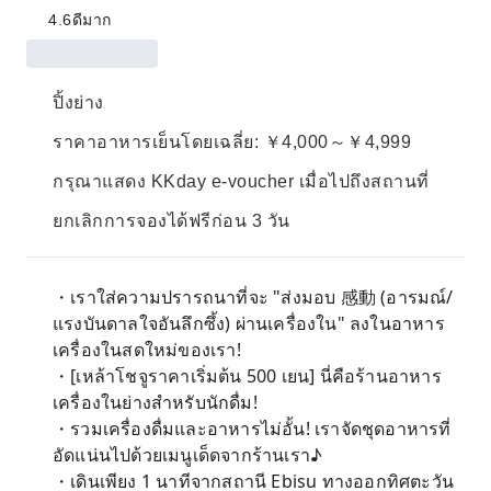
4.6
ดีมาก
ปิ้งย่าง
ราคาอาหารเย็นโดยเฉลี่ย: ￥4,000～￥4,999
กรุณาแสดง KKday e-voucher เมื่อไปถึงสถานที่
ยกเลิกการจองได้ฟรีก่อน 3 วัน
・เราใส่ความปรารถนาที่จะ "ส่งมอบ 感動 (อารมณ์/
แรงบันดาลใจอันลึกซึ้ง) ผ่านเครื่องใน" ลงในอาหาร
เครื่องในสดใหม่ของเรา!
・[เหล้าโชจูราคาเริ่มต้น 500 เยน] นี่คือร้านอาหาร
เครื่องในย่างสำหรับนักดื่ม!
・รวมเครื่องดื่มและอาหารไม่อั้น! เราจัดชุดอาหารที่
อัดแน่นไปด้วยเมนูเด็ดจากร้านเรา♪
・เดินเพียง 1 นาทีจากสถานี Ebisu ทางออกทิศตะวัน