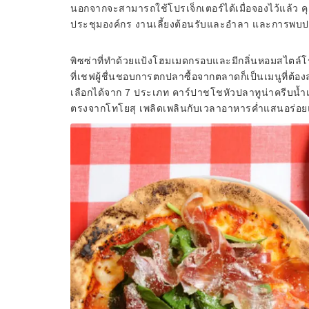
นอกจากจะสามารถใช้โปรเจ็กเตอร์ได้เมื่อจองไว้แล้ว ค
ประชุมองค์กร งานเลี้ยงต้อนรับและอำลา และการพบปะสั
พิซซ่าที่ทำด้วยแป้งโฮมเมดกรอบและมีกลิ่นหอมสไตล์โร
ที่เชฟผู้ชื่นชอบการตกปลาซื้อจากตลาดก็เป็นเมนูที่ต
เลือกได้จาก 7 ประเภท คาร์ปาชโชหัวปลาทูน่าครีบน้
ตรงจากโทโยสุ เพลิดเพลินกับเวลาอาหารค่ำแสนอร่อย