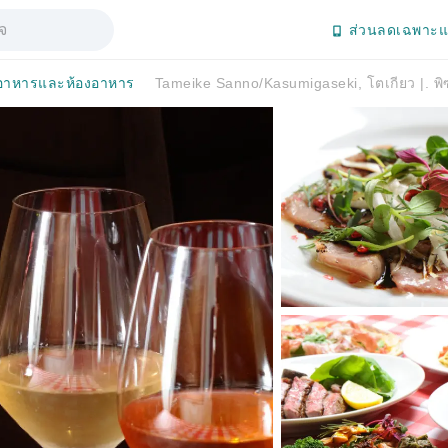
ส่วนลดเฉพาะแ
อาหารและห้องอาหาร