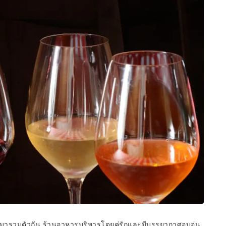
ไวน์มารวมตัวกัน ร้านอาหารบริหารโดยคู่รักและมีบรรยากาศอบอุ่น