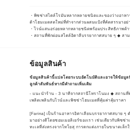
・พิซซ่าสไตล์โรมันหลากหลายชนิดและของว่างอาหารทะ
ต้าโฮมเมดสดใหม่ที่ทำจากส่วนผสมแป้งที่คัดสรรมาอย่าง
・ไวน์แสนอร่อยหลากหลายชนิดพร้อมประสิทธิภาพด้านต
・สถานที่พักผ่อนสไตล์อิตาลีบรรยากาศสบาย ๆ ◆ สาม
ข้อมูลสินค้า
ข้อมูลสินค้านี้แปลโดยระบบอัตโนมัติและอาจให้ข้อมูลท
ลูกค้าสัมพันธ์หากมีคำถามเพิ่มเติม
- แนะนำร้าน - 3 นาทีจากสถานีโทราโนมง ◆ สถานที่พ
เพลิดเพลินกับไวน์และพิซซ่าโฮมเมดที่คุ้มค่าคุ้มราคา
[Farina] เป็นร้านอาหารอิตาเลียนบรรยากาศสบาย ๆ ดำเน
มาอย่างดีโดยซอมเมอลิเยร์ของเรา เช่นเดียวกับพิซซ
ทะเลที่ส่งตรงจากโทโยสุ การตกแต่งภายในขนาดเล็กให้ค