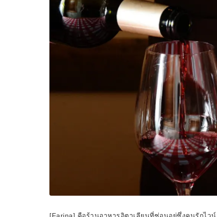
[Farina] คือร้านอาหารอิตาเลียนที่ซ่อนอยู่ซึ่งคนรัก