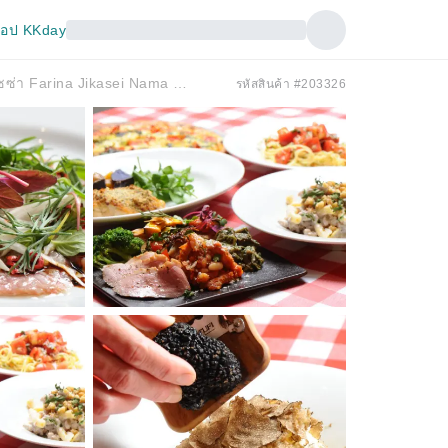
อป KKday
Tameike Sanno/Kasumigaseki, โตเกียว |. พิซซ่า Farina Jikasei Nama Pasta & Bar ( พาสต้าและบาร์โฮมเมดสดใหม่ของ Farina) |
รหัสสินค้า #203326